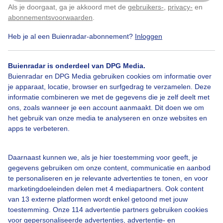
Als je doorgaat, ga je akkoord met de
gebruikers-
,
privacy-
en
Klik
hier
om dit aan te passen
abonnementsvoorwaarden
.
Heb je al een Buienradar-abonnement?
Inloggen
Over Buienradar
Buienradar is onderdeel van DPG Media.
Buienradar en DPG Media gebruiken cookies om informatie over
je apparaat, locatie, browser en surfgedrag te verzamelen. Deze
Bedrijfsgegevens
informatie combineren we met de gegevens die je zelf deelt met
ons, zoals wanneer je een account aanmaakt. Dit doen we om
Veelgestelde vragen
het gebruik van onze media te analyseren en onze websites en
Contact
apps te verbeteren.
Toegankelijkheid
Daarnaast kunnen we, als je hier toestemming voor geeft, je
Gebruikersvoorwaarden
gegevens gebruiken om onze content, communicatie en aanbod
Adverteren
te personaliseren en je relevante advertenties te tonen, en voor
marketingdoeleinden delen met 4 mediapartners. Ook content
Buienradar Team
van 13 externe platformen wordt enkel getoond met jouw
Privacy beleid
toestemming. Onze 114 advertentie partners gebruiken cookies
voor gepersonaliseerde advertenties, advertentie- en