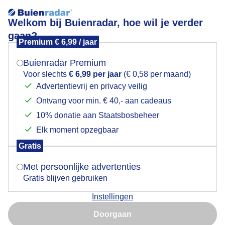
Welkom bij Buienradar, hoe wil je verder
gaan?
Premium € 6,99 / jaar
Mogen we je locatie gebruiken voor het
Lees meer.
weer?
Buienradar Premium
zonovergotenenstrakblauwelucht
Voor slechts
€ 6,99 per jaar
(€ 0,58 per maand)
Advertentievrij en privacy veilig
Ontvang voor min. € 40,- aan cadeaus
Indien je hier nog geen akkoord op hebt gegeven,
verschijnt er zo een pop-up uit je browser waarin
10% donatie aan Staatsbosbeheer
deze toestemming gevraagd wordt.
Elk moment opzegbaar
Een moment geduld aub...
Gratis
Is goed, toon de popup
Met persoonlijke advertenties
Populaire categorieën
Gratis blijven gebruiken
Lente
Instellingen
Nu niet, misschien later
Zomer
Doorgaan
Herfst
Gebruik je Safari en wil je niet elke dag deze pop-up zien?