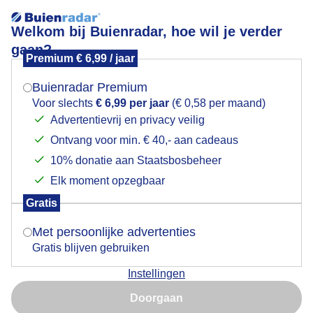
Welkom bij Buienradar, hoe wil je verder
gaan?
Premium € 6,99 / jaar
Overzicht
Mogen we je locatie gebruiken voor het
weer?
Buienradar Premium
Zonradar
Voor slechts
€ 6,99 per jaar
(€ 0,58 per maand)
Advertentievrij en privacy veilig
Ontvang voor min. € 40,- aan cadeaus
Indien je hier nog geen akkoord op hebt gegeven,
verschijnt er zo een pop-up uit je browser waarin
10% donatie aan Staatsbosbeheer
deze toestemming gevraagd wordt.
Elk moment opzegbaar
Gratis
Is goed, toon de popup
Met persoonlijke advertenties
Gratis blijven gebruiken
Instellingen
Nu niet, misschien later
Doorgaan
Bekijk de kaart
Gebruik je Safari en wil je niet elke dag deze pop-up zien?