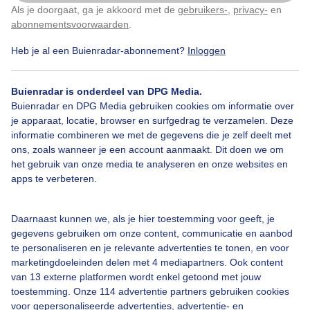
Als je doorgaat, ga je akkoord met de
gebruikers-
,
privacy-
en
Klik
hier
om dit aan te passen
Wolkenradar
abonnementsvoorwaarden
.
Heb je al een Buienradar-abonnement?
Inloggen
Buienradar is onderdeel van DPG Media.
Buienradar en DPG Media gebruiken cookies om informatie over
je apparaat, locatie, browser en surfgedrag te verzamelen. Deze
informatie combineren we met de gegevens die je zelf deelt met
ons, zoals wanneer je een account aanmaakt. Dit doen we om
het gebruik van onze media te analyseren en onze websites en
apps te verbeteren.
Daarnaast kunnen we, als je hier toestemming voor geeft, je
Bekijk de kaart
gegevens gebruiken om onze content, communicatie en aanbod
te personaliseren en je relevante advertenties te tonen, en voor
marketingdoeleinden delen met 4 mediapartners. Ook content
Zonkracht (UV)
van 13 externe platformen wordt enkel getoond met jouw
toestemming. Onze 114 advertentie partners gebruiken cookies
voor gepersonaliseerde advertenties, advertentie- en