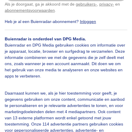
Als je doorgaat, ga je akkoord met de
gebruikers-
,
privacy-
en
Klik
hier
om dit aan te passen
abonnementsvoorwaarden
.
Heb je al een Buienradar-abonnement?
Inloggen
Over Buienradar
Buienradar is onderdeel van DPG Media.
Buienradar en DPG Media gebruiken cookies om informatie over
je apparaat, locatie, browser en surfgedrag te verzamelen. Deze
Bedrijfsgegevens
informatie combineren we met de gegevens die je zelf deelt met
ons, zoals wanneer je een account aanmaakt. Dit doen we om
Veelgestelde vragen
het gebruik van onze media te analyseren en onze websites en
Contact
apps te verbeteren.
Toegankelijkheid
Daarnaast kunnen we, als je hier toestemming voor geeft, je
Gebruikersvoorwaarden
gegevens gebruiken om onze content, communicatie en aanbod
Adverteren
te personaliseren en je relevante advertenties te tonen, en voor
marketingdoeleinden delen met 4 mediapartners. Ook content
Buienradar Team
van 13 externe platformen wordt enkel getoond met jouw
Privacy beleid
toestemming. Onze 114 advertentie partners gebruiken cookies
voor gepersonaliseerde advertenties, advertentie- en