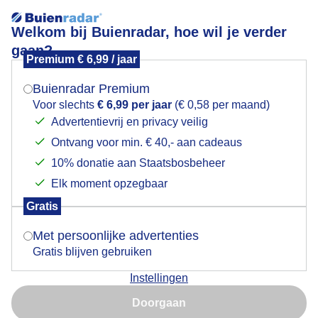
Welkom bij Buienradar, hoe wil je verder
gaan?
Premium € 6,99 / jaar
Mogen we je locatie gebruiken voor het
Lees meer.
weer?
Buienradar Premium
wolkenvelden
Voor slechts
€ 6,99 per jaar
(€ 0,58 per maand)
Advertentievrij en privacy veilig
Ontvang voor min. € 40,- aan cadeaus
Indien je hier nog geen akkoord op hebt gegeven,
verschijnt er zo een pop-up uit je browser waarin
10% donatie aan Staatsbosbeheer
deze toestemming gevraagd wordt.
Elk moment opzegbaar
Een moment geduld aub...
Gratis
Is goed, toon de popup
Met persoonlijke advertenties
Populaire categorieën
Gratis blijven gebruiken
Lente
Instellingen
Nu niet, misschien later
Zomer
Doorgaan
Herfst
Gebruik je Safari en wil je niet elke dag deze pop-up zien?