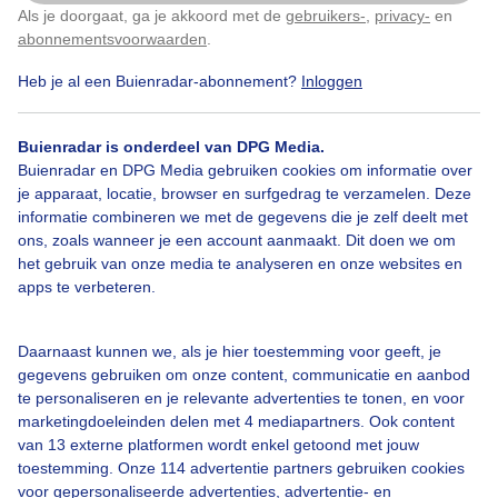
Week prijs.
Als je doorgaat, ga je akkoord met de
gebruikers-
,
privacy-
en
Klik
hier
om dit aan te passen
abonnementsvoorwaarden
.
De winnaar van Foto van de Week wordt bepaald d.m.v. een
publieksstemming. Van vrijdag t/m zondag 15.00 uur kan er door het
Heb je al een Buienradar-abonnement?
Inloggen
publiek op
Buienradar
gestemd worden op deze 4 foto’s.
De foto met de meeste stemmen op zondagmiddag 15.00 uur wordt
Buienradar is onderdeel van DPG Media.
verkozen tot Foto van de Week en wint de weekprijs (zie onder). Deze
Buienradar en DPG Media gebruiken cookies om informatie over
foto is dan tevens genomineerd voor Foto van de Maand.
je apparaat, locatie, browser en surfgedrag te verzamelen. Deze
informatie combineren we met de gegevens die je zelf deelt met
In totaal zijn er dus 4 weekwinnaars en deze 4 foto’s zijn alle 4
ons, zoals wanneer je een account aanmaakt. Dit doen we om
genomineerd voor Foto van de Maand.
het gebruik van onze media te analyseren en onze websites en
Op maandag 31 mei kunnen mensen op
Buienradar
tot 17.00 uur
apps te verbeteren.
stemmen op één van de 4 foto’s die genomineerd zijn
(=weekwinnaars) voor Foto van de Maand. De foto met de meeste
stemmen wint de prijs Foto van de Maand (zie onder).
Daarnaast kunnen we, als je hier toestemming voor geeft, je
gegevens gebruiken om onze content, communicatie en aanbod
We maken de winnaar van de Foto van de Maand op 1 juni 2021
te personaliseren en je relevante advertenties te tonen, en voor
bekend.
marketingdoeleinden delen met 4 mediapartners. Ook content
van 13 externe platformen wordt enkel getoond met jouw
Prijzenpakket:
toestemming. Onze 114 advertentie partners gebruiken cookies
voor gepersonaliseerde advertenties, advertentie- en
4 x weekwinnaar: