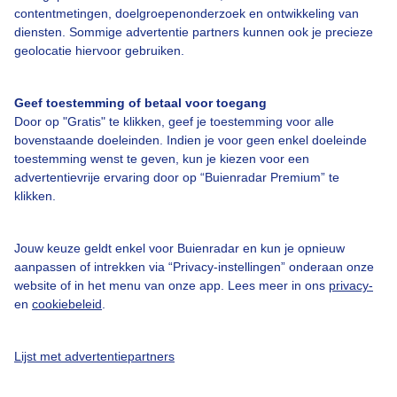
contentmetingen, doelgroepenonderzoek en ontwikkeling van
- Elke weekwinnaar krijgt 8 HEMA fotobloks t.w.v. €113 (inclusief
diensten. Sommige advertentie partners kunnen ook je precieze
verwerkings/verzendkosten)
- Elke Foto van de Week komt op televisie in het RTL Weer bij RTL 4 op
geolocatie hiervoor gebruiken.
zondagavond.
1 x Maandwinnaar:
Geef toestemming of betaal voor toegang
- HEMA fotopakket t.w.v. €375,-
Door op "Gratis" te klikken, geef je toestemming voor alle
- De Foto van de Maand komt op televisie in het RTL Weer Ontbijt bij
bovenstaande doeleinden. Indien je voor geen enkel doeleinde
RTL 4 op 1 juni 2021
toestemming wenst te geven, kun je kiezen voor een
advertentievrije ervaring door op “Buienradar Premium” te
klikken.
Jouw keuze geldt enkel voor Buienradar en kun je opnieuw
aanpassen of intrekken via “Privacy-instellingen” onderaan onze
website of in het menu van onze app. Lees meer in ons
privacy-
en
cookiebeleid
.
Lijst met advertentiepartners