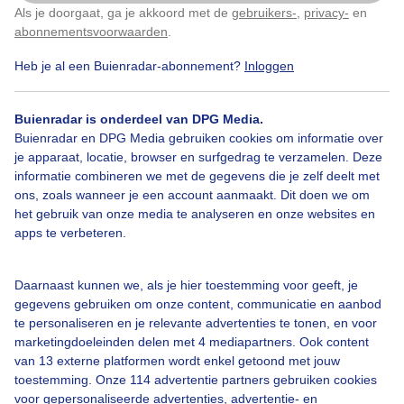
Als je doorgaat, ga je akkoord met de
gebruikers-
,
privacy-
en
Klik
hier
om dit aan te passen
abonnementsvoorwaarden
.
Heb je al een Buienradar-abonnement?
Inloggen
Over Buienradar
Buienradar is onderdeel van DPG Media.
Buienradar en DPG Media gebruiken cookies om informatie over
je apparaat, locatie, browser en surfgedrag te verzamelen. Deze
Bedrijfsgegevens
informatie combineren we met de gegevens die je zelf deelt met
ons, zoals wanneer je een account aanmaakt. Dit doen we om
Veelgestelde vragen
het gebruik van onze media te analyseren en onze websites en
Contact
apps te verbeteren.
Toegankelijkheid
Daarnaast kunnen we, als je hier toestemming voor geeft, je
Gebruikersvoorwaarden
gegevens gebruiken om onze content, communicatie en aanbod
Adverteren
te personaliseren en je relevante advertenties te tonen, en voor
marketingdoeleinden delen met 4 mediapartners. Ook content
Buienradar Team
van 13 externe platformen wordt enkel getoond met jouw
Privacy beleid
toestemming. Onze 114 advertentie partners gebruiken cookies
voor gepersonaliseerde advertenties, advertentie- en