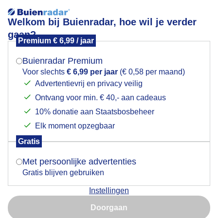
Welkom bij Buienradar, hoe wil je verder
gaan?
Premium € 6,99 / jaar
Mogen we je locatie gebruiken voor het
Lees meer.
weer?
Buienradar Premium
zon
Voor slechts
€ 6,99 per jaar
(€ 0,58 per maand)
Advertentievrij en privacy veilig
Ontvang voor min. € 40,- aan cadeaus
Indien je hier nog geen akkoord op hebt gegeven,
verschijnt er zo een pop-up uit je browser waarin
10% donatie aan Staatsbosbeheer
deze toestemming gevraagd wordt.
Elk moment opzegbaar
Een moment geduld aub...
Gratis
Is goed, toon de popup
Met persoonlijke advertenties
Populaire categorieën
Gratis blijven gebruiken
Lente
Instellingen
Nu niet, misschien later
Zomer
Doorgaan
Herfst
Gebruik je Safari en wil je niet elke dag deze pop-up zien?