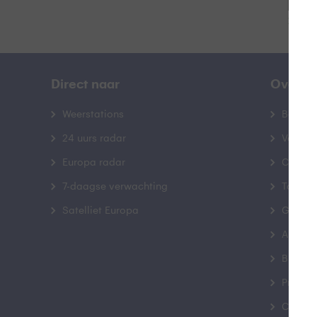
Beki
Direct naar
Over B
Weerstations
Bedrij
24 uurs radar
Veelge
Europa radar
Contac
7-daagse verwachting
Toegank
Satelliet Europa
Gebrui
Advert
Buienr
Privacy
Cookie