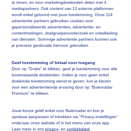
te tonen, en voor marketingdoeleinden delen met 4
mediapartners. Ook content van 13 externe platformen
jk de kaart
wordt enkel getoond met jouw toestemming. Onze 114
advertentie partners gebruiken cookies voor
gepersonaliseerde advertenties, advertentie- en
contentmetingen, doelgroepenonderzoek en ontwikkeling
uienradar
Mijn weer
van diensten. Sommige advertentie partners kunnen ook
je precieze geolocatie hiervoor gebruiken.
fsgegevens
De Bilt
stelde vragen
Geef toestemming of betaal voor toegang
t
Door op "Gratis" te klikken, geef je toestemming voor alle
bovenstaande doeleinden. Indien je voor geen enkel
elijkheid
doeleinde toestemming wenst te geven, kun je kiezen
voor een advertentievrije ervaring door op “Buienradar
kersvoorwaarden
Premium” te klikken.
eren
adar Team
Jouw keuze geldt enkel voor Buienradar en kun je
opnieuw aanpassen of intrekken via “Privacy-instellingen”
 beleid
onderaan onze website of in het menu van onze app.
 beleid
Lees meer in ons
privacy-
en
cookiebeleid
.