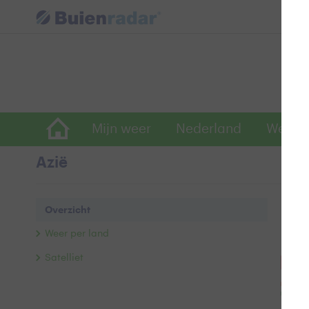
Mijn weer
Nederland
Wereld
Azië
Ove
Overzicht
Weer per land
Popul
Satelliet