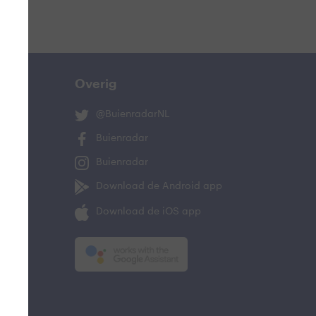
Overig
@BuienradarNL
Buienradar
Buienradar
Download de Android app
Download de iOS app