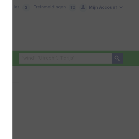
tie:
Files
| Treinmeldingen
Mijn Account
3
12