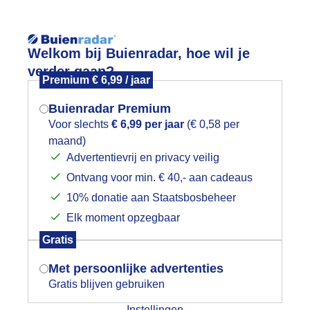
Reisinforma
Welkom bij Buienradar, hoe wil je
verder gaan?
Premium € 6,99 / jaar
Buienradar Premium
Voor slechts
€ 6,99 per jaar
(€ 0,58 per
wijd
Foto en video
Weerzine
maand)
Mogen we je locatie gebruiken voor
Advertentievrij en privacy veilig
het weer?
Ontvang voor min. € 40,- aan cadeaus
10% donatie aan Staatsbosbeheer
rzicht
Elk moment opzegbaar
Indien je hier nog geen akkoord op hebt
Gratis
aire landen in Azië
gegeven, verschijnt er zo een pop-up uit
je browser waarin deze toestemming
China
Filipijnen
Met persoonlijke advertenties
gevraagd wordt.
Gratis blijven gebruiken
India
Indonesië
Instellingen