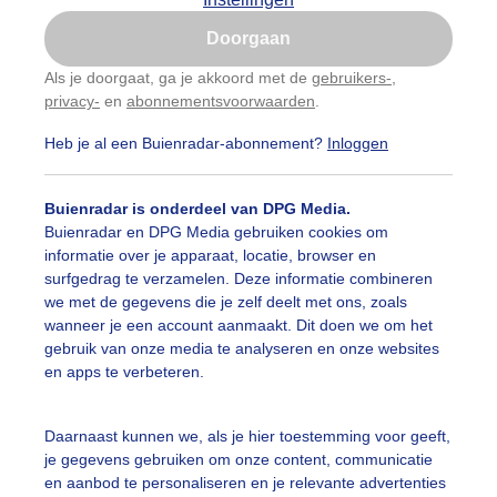
Is goed, toon de popup
Japan
Maleisië
Doorgaan
Nu niet, misschien later
Rusland
Thailand
Als je doorgaat, ga je akkoord met de
gebruikers-
,
Turkije
Verenigde Arabische Emir
privacy-
en
abonnementsvoorwaarden
.
Gebruik je Safari en wil je niet elke dag deze pop-up
zien?
 landen in Azië
Heb je al een Buienradar-abonnement?
Inloggen
Klik
hier
om dit aan te passen
lliet
Buienradar is onderdeel van DPG Media.
Buienradar en DPG Media gebruiken cookies om
informatie over je apparaat, locatie, browser en
surfgedrag te verzamelen. Deze informatie combineren
we met de gegevens die je zelf deelt met ons, zoals
wanneer je een account aanmaakt. Dit doen we om het
gebruik van onze media te analyseren en onze websites
en apps te verbeteren.
Daarnaast kunnen we, als je hier toestemming voor geeft,
je gegevens gebruiken om onze content, communicatie
en aanbod te personaliseren en je relevante advertenties