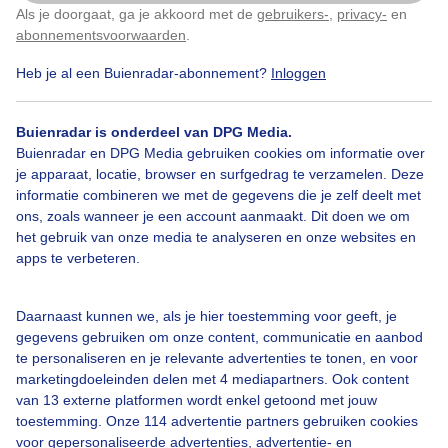
Als je doorgaat, ga je akkoord met de
gebruikers-
,
privacy-
en
Klik
hier
om dit aan te passen
abonnementsvoorwaarden
.
Heb je al een Buienradar-abonnement?
Inloggen
Over Buienradar
Buienradar is onderdeel van DPG Media.
Buienradar en DPG Media gebruiken cookies om informatie over
je apparaat, locatie, browser en surfgedrag te verzamelen. Deze
Bedrijfsgegevens
informatie combineren we met de gegevens die je zelf deelt met
ons, zoals wanneer je een account aanmaakt. Dit doen we om
Veelgestelde vragen
het gebruik van onze media te analyseren en onze websites en
Contact
apps te verbeteren.
Toegankelijkheid
Daarnaast kunnen we, als je hier toestemming voor geeft, je
Gebruikersvoorwaarden
gegevens gebruiken om onze content, communicatie en aanbod
Adverteren
te personaliseren en je relevante advertenties te tonen, en voor
marketingdoeleinden delen met 4 mediapartners. Ook content
Buienradar Team
van 13 externe platformen wordt enkel getoond met jouw
Privacy beleid
toestemming. Onze 114 advertentie partners gebruiken cookies
voor gepersonaliseerde advertenties, advertentie- en