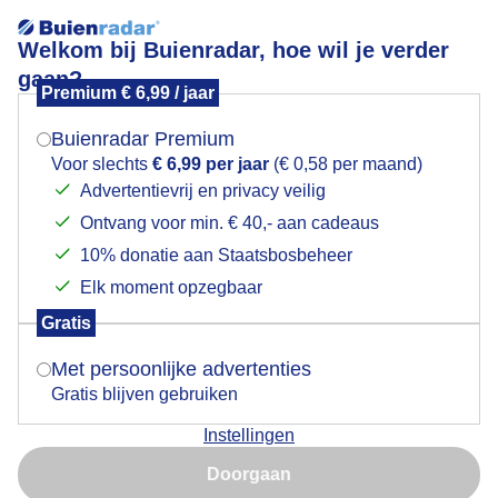
Welkom bij Buienradar, hoe wil je verder
gaan?
Premium € 6,99 / jaar
Mogen we je locatie gebruiken voor het
Lees meer.
weer?
Buienradar Premium
regenplassen
Voor slechts
€ 6,99 per jaar
(€ 0,58 per maand)
Advertentievrij en privacy veilig
Ontvang voor min. € 40,- aan cadeaus
Indien je hier nog geen akkoord op hebt gegeven,
verschijnt er zo een pop-up uit je browser waarin
10% donatie aan Staatsbosbeheer
deze toestemming gevraagd wordt.
Elk moment opzegbaar
Een moment geduld aub...
Gratis
Is goed, toon de popup
Met persoonlijke advertenties
Populaire categorieën
Gratis blijven gebruiken
Lente
Instellingen
Nu niet, misschien later
Zomer
Doorgaan
Herfst
Gebruik je Safari en wil je niet elke dag deze pop-up zien?