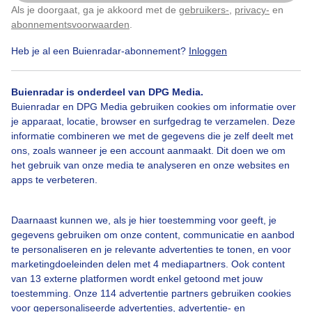
Als je doorgaat, ga je akkoord met de
gebruikers-
,
privacy-
en
Klik
hier
om dit aan te passen
abonnementsvoorwaarden
.
Heb je al een Buienradar-abonnement?
Inloggen
Zonovergotenenstrakblauwelucht
Kralenboom
Buienradar is onderdeel van DPG Media.
Indischesering
Buienradar en DPG Media gebruiken cookies om informatie over
je apparaat, locatie, browser en surfgedrag te verzamelen. Deze
informatie combineren we met de gegevens die je zelf deelt met
ons, zoals wanneer je een account aanmaakt. Dit doen we om
Bekijk slideshow
het gebruik van onze media te analyseren en onze websites en
apps te verbeteren.
Daarnaast kunnen we, als je hier toestemming voor geeft, je
gegevens gebruiken om onze content, communicatie en aanbod
te personaliseren en je relevante advertenties te tonen, en voor
Een moment geduld aub...
marketingdoeleinden delen met 4 mediapartners. Ook content
van 13 externe platformen wordt enkel getoond met jouw
toestemming. Onze 114 advertentie partners gebruiken cookies
voor gepersonaliseerde advertenties, advertentie- en