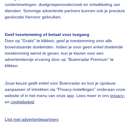
contentmetingen, doelgroepenonderzoek en ontwikkeling van
diensten. Sommige advertentie partners kunnen ook je precieze
geolocatie hiervoor gebruiken.
Over Buienradar
Geef toestemming of betaal voor toegang
Bedrijfsgegevens
Door op "Gratis" te klikken, geef je toestemming voor alle
Veelgestelde vragen
bovenstaande doeleinden. Indien je voor geen enkel doeleinde
toestemming wenst te geven, kun je kiezen voor een
Contact
advertentievrije ervaring door op “Buienradar Premium” te
klikken.
Toegankelijkheid
Gebruikersvoorwaarden
Jouw keuze geldt enkel voor Buienradar en kun je opnieuw
Adverteren
aanpassen of intrekken via “Privacy-instellingen” onderaan onze
website of in het menu van onze app. Lees meer in ons
privacy-
Buienradar Team
en
cookiebeleid
.
Privacy beleid
Cookie beleid
Lijst met advertentiepartners
Privacy instellingen