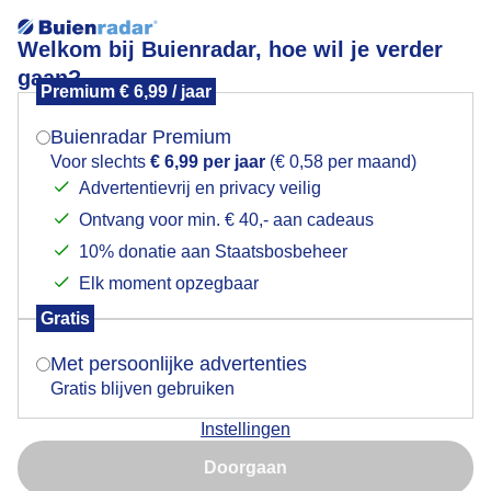
Welkom bij Buienradar, hoe wil je verder
gaan?
Premium € 6,99 / jaar
Mogen we je locatie gebruiken voor het
Zonovergoten en strakblauwelucht
weer?
Buienradar Premium
Voor slechts
€ 6,99 per jaar
(€ 0,58 per maand)
Advertentievrij en privacy veilig
Ontvang voor min. € 40,- aan cadeaus
Indien je hier nog geen akkoord op hebt gegeven,
verschijnt er zo een pop-up uit je browser waarin
10% donatie aan Staatsbosbeheer
deze toestemming gevraagd wordt.
Elk moment opzegbaar
Gratis
Is goed, toon de popup
Met persoonlijke advertenties
Gratis blijven gebruiken
Zonovergoten en strakblauwelucht mooie volle
Instellingen
kralentakken van de Indischesering
Nu niet, misschien later
Doorgaan
Door: ria brasser
Gemaakt: 13-02-2024, 90x bekeken
Gebruik je Safari en wil je niet elke dag deze pop-up zien?