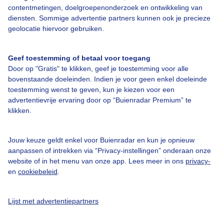
contentmetingen, doelgroepenonderzoek en ontwikkeling van
diensten. Sommige advertentie partners kunnen ook je precieze
geolocatie hiervoor gebruiken.
Over Buienradar
Geef toestemming of betaal voor toegang
Door op "Gratis" te klikken, geef je toestemming voor alle
Bedrijfsgegevens
bovenstaande doeleinden. Indien je voor geen enkel doeleinde
toestemming wenst te geven, kun je kiezen voor een
Veelgestelde vragen
advertentievrije ervaring door op “Buienradar Premium” te
klikken.
Contact
Toegankelijkheid
Jouw keuze geldt enkel voor Buienradar en kun je opnieuw
Gebruikersvoorwaarden
aanpassen of intrekken via “Privacy-instellingen” onderaan onze
website of in het menu van onze app. Lees meer in ons
privacy-
Adverteren
en
cookiebeleid
.
Buienradar Team
Privacy beleid
Lijst met advertentiepartners
Cookie beleid