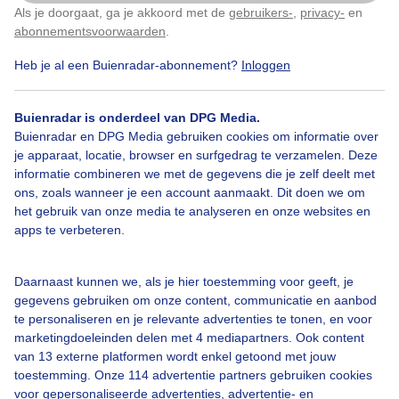
Als je doorgaat, ga je akkoord met de
gebruikers-
,
privacy-
en
Klik
hier
om dit aan te passen
abonnementsvoorwaarden
.
Heb je al een Buienradar-abonnement?
Inloggen
Legenda
Buienradar is onderdeel van DPG Media.
©
OSM
Buienradar en DPG Media gebruiken cookies om informatie over
je apparaat, locatie, browser en surfgedrag te verzamelen. Deze
informatie combineren we met de gegevens die je zelf deelt met
19:30
19:50
20:10
ons, zoals wanneer je een account aanmaakt. Dit doen we om
het gebruik van onze media te analyseren en onze websites en
Neerslag in
De Bilt
apps te verbeteren.
Zwaar
Daarnaast kunnen we, als je hier toestemming voor geeft, je
gegevens gebruiken om onze content, communicatie en aanbod
te personaliseren en je relevante advertenties te tonen, en voor
marketingdoeleinden delen met 4 mediapartners. Ook content
Licht
van 13 externe platformen wordt enkel getoond met jouw
19:30
19:40
19:50
20:00
20:10
20:20
toestemming. Onze 114 advertentie partners gebruiken cookies
voor gepersonaliseerde advertenties, advertentie- en