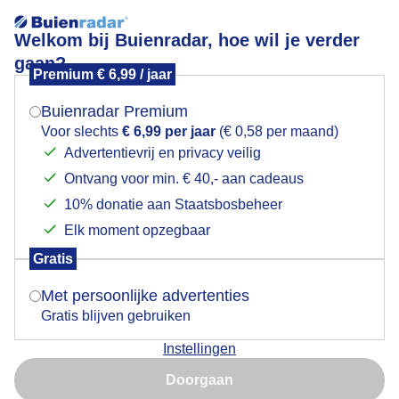
Welkom bij Buienradar, hoe wil je verder
gaan?
Premium € 6,99 / jaar
Neerslag in Nederland
Mogen we je locatie gebruiken voor het
weer?
Buienradar Premium
Actueel
+3 uur
Voor slechts
€ 6,99 per jaar
(€ 0,58 per maand)
Advertentievrij en privacy veilig
+
19:45
Ontvang voor min. € 40,- aan cadeaus
Indien je hier nog geen akkoord op hebt gegeven,
−
verschijnt er zo een pop-up uit je browser waarin
10% donatie aan Staatsbosbeheer
deze toestemming gevraagd wordt.
Elk moment opzegbaar
Gratis
Is goed, toon de popup
Met persoonlijke advertenties
Gratis blijven gebruiken
Instellingen
Nu niet, misschien later
Doorgaan
Gebruik je Safari en wil je niet elke dag deze pop-up zien?