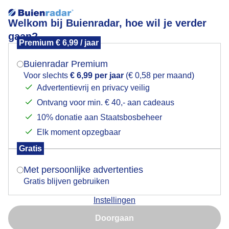
Welkom bij Buienradar, hoe wil je verder
gaan?
Premium € 6,99 / jaar
Evenementen kaart
Mogen we je locatie gebruiken voor het
weer?
3
Buienradar Premium
+
Voor slechts
€ 6,99 per jaar
(€ 0,58 per maand)
Volledig scherm
−
Advertentievrij en privacy veilig
2
3
Ontvang voor min. € 40,- aan cadeaus
Indien je hier nog geen akkoord op hebt gegeven,
verschijnt er zo een pop-up uit je browser waarin
10% donatie aan Staatsbosbeheer
deze toestemming gevraagd wordt.
Elk moment opzegbaar
Gratis
Is goed, toon de popup
3
Met persoonlijke advertenties
8
Gratis blijven gebruiken
Instellingen
Nu niet, misschien later
Doorgaan
Gebruik je Safari en wil je niet elke dag deze pop-up zien?