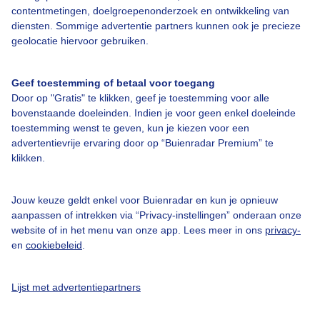
Adverteren
contentmetingen, doelgroepenonderzoek en ontwikkeling van
diensten. Sommige advertentie partners kunnen ook je precieze
Buienradar Team
geolocatie hiervoor gebruiken.
Privacy beleid
Cookie beleid
Geef toestemming of betaal voor toegang
Door op "Gratis" te klikken, geef je toestemming voor alle
Privacy instellingen
bovenstaande doeleinden. Indien je voor geen enkel doeleinde
toestemming wenst te geven, kun je kiezen voor een
Gratis weerdata
advertentievrije ervaring door op “Buienradar Premium” te
klikken.
@BuienradarNL
Buienradar
Jouw keuze geldt enkel voor Buienradar en kun je opnieuw
Buienradar
aanpassen of intrekken via “Privacy-instellingen” onderaan onze
website of in het menu van onze app. Lees meer in ons
privacy-
en
cookiebeleid
.
Lijst met advertentiepartners
© 2006 - 2026 RTL Nederland. Alle rechten voorbehouden. Geen tekst-