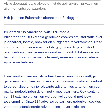
Als je doorgaat, ga je akkoord met de
gebruikers-
,
privacy-
en
Klik
hier
om dit aan te passen
abonnementsvoorwaarden
.
Heb je al een Buienradar-abonnement?
Inloggen
©
OSM
Buienradar is onderdeel van DPG Media.
Buienradar en DPG Media gebruiken cookies om informatie over
je apparaat, locatie, browser en surfgedrag te verzamelen. Deze
informatie combineren we met de gegevens die je zelf deelt met
ons, zoals wanneer je een account aanmaakt. Dit doen we om
Over Buienradar
het gebruik van onze media te analyseren en onze websites en
apps te verbeteren.
Bedrijfsgegevens
Daarnaast kunnen we, als je hier toestemming voor geeft, je
Veelgestelde vragen
gegevens gebruiken om onze content, communicatie en aanbod
Contact
te personaliseren en je relevante advertenties te tonen, en voor
marketingdoeleinden delen met 4 mediapartners. Ook content
Toegankelijkheid
van 13 externe platformen wordt enkel getoond met jouw
toestemming. Onze 114 advertentie partners gebruiken cookies
Gebruikersvoorwaarden
voor gepersonaliseerde advertenties, advertentie- en