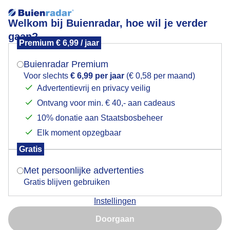
Welkom bij Buienradar, hoe wil je verder
gaan?
Premium € 6,99 / jaar
Mogen we je locatie gebruiken voor het
Lees meer.
weer?
Buienradar Premium
wolkenluchten
Voor slechts
€ 6,99 per jaar
(€ 0,58 per maand)
Advertentievrij en privacy veilig
Ontvang voor min. € 40,- aan cadeaus
Indien je hier nog geen akkoord op hebt gegeven,
verschijnt er zo een pop-up uit je browser waarin
10% donatie aan Staatsbosbeheer
deze toestemming gevraagd wordt.
Elk moment opzegbaar
Een moment geduld aub...
Gratis
Is goed, toon de popup
Met persoonlijke advertenties
Populaire categorieën
Gratis blijven gebruiken
Lente
Instellingen
Nu niet, misschien later
Zomer
Doorgaan
Herfst
Gebruik je Safari en wil je niet elke dag deze pop-up zien?