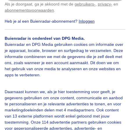
Als je doorgaat, ga je akkoord met de
gebruikers-
,
privacy-
en
Klik
hier
om dit aan te passen
abonnementsvoorwaarden
.
Heb je al een Buienradar-abonnement?
Inloggen
Over Buienradar
Buienradar is onderdeel van DPG Media.
Buienradar en DPG Media gebruiken cookies om informatie over
je apparaat, locatie, browser en surfgedrag te verzamelen. Deze
Bedrijfsgegevens
informatie combineren we met de gegevens die je zelf deelt met
ons, zoals wanneer je een account aanmaakt. Dit doen we om
Veelgestelde vragen
het gebruik van onze media te analyseren en onze websites en
Contact
apps te verbeteren.
Toegankelijkheid
Daarnaast kunnen we, als je hier toestemming voor geeft, je
Gebruikersvoorwaarden
gegevens gebruiken om onze content, communicatie en aanbod
Adverteren
te personaliseren en je relevante advertenties te tonen, en voor
marketingdoeleinden delen met 4 mediapartners. Ook content
Buienradar Team
van 13 externe platformen wordt enkel getoond met jouw
Privacy beleid
toestemming. Onze 114 advertentie partners gebruiken cookies
voor gepersonaliseerde advertenties, advertentie- en