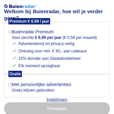
Welkom bij Buienradar, hoe wil je verder
gaan?
Premium € 6,99 / jaar
Mogen we je locatie gebruiken voor het
Ontdek Tirol!
weer?
Buienradar Premium
Voor slechts
€ 6,99 per jaar
(€ 0,58 per maand)
Tirol - Vakantie in het hart van de Alpen
Advertentievrij en privacy veilig
Van onze partner Visit Tirol - 2026
Ontvang voor min. € 40,- aan cadeaus
Indien je hier nog geen akkoord op hebt gegeven,
verschijnt er zo een pop-up uit je browser waarin
10% donatie aan Staatsbosbeheer
deze toestemming gevraagd wordt.
Elk moment opzegbaar
Gratis
Is goed, toon de popup
Met persoonlijke advertenties
Gratis blijven gebruiken
Instellingen
Nu niet, misschien later
Doorgaan
Gebruik je Safari en wil je niet elke dag deze pop-up zien?