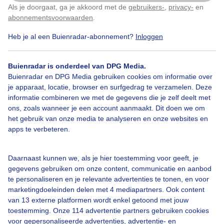
Als je doorgaat, ga je akkoord met de
gebruikers-
,
privacy-
en
Klik
hier
om dit aan te passen
abonnementsvoorwaarden
.
Heb je al een Buienradar-abonnement?
Inloggen
Over Tirol
Buienradar is onderdeel van DPG Media.
Buienradar en DPG Media gebruiken cookies om informatie over
Tirol in Oostenrijk is een ideale bestemming voor een actieve
je apparaat, locatie, browser en surfgedrag te verzamelen. Deze
zomervakantie in de bergen. Of je nu gaat wandelen, klimmen of
informatie combineren we met de gegevens die je zelf deelt met
fietsen, er zijn talloze mogelijkheden om sportief bezig te zijn in de
ons, zoals wanneer je een account aanmaakt. Dit doen we om
natuur. Samen actief zijn in de bergen zorgt bovendien voor
het gebruik van onze media te analyseren en onze websites en
onvergetelijke momenten. Zowel Noord- als Oost-Tirol vormen
apps te verbeteren.
samen een waar paradijs voor sportliefhebbers – een vakantie hier
blijft je zeker bij.
Actieve zomer in Tirol
Daarnaast kunnen we, als je hier toestemming voor geeft, je
gegevens gebruiken om onze content, communicatie en aanbod
De deelstaat Tirol ligt in het westen van Oostenrijk, midden in de
te personaliseren en je relevante advertenties te tonen, en voor
Alpen. Het gebied staat bekend om zijn indrukwekkende
marketingdoeleinden delen met 4 mediapartners. Ook content
berglandschap met meer dan 500 toppen boven de 3000 meter en
van 13 externe platformen wordt enkel getoond met jouw
helderblauwe bergmeren. Of je nu houdt van bergwandelen,
toestemming. Onze 114 advertentie partners gebruiken cookies
trailrunning, alpinisme, mountainbiken of watersport: er is voor
voor gepersonaliseerde advertenties, advertentie- en
iedereen iets te beleven. Je kunt zelfstandig op pad gaan en je