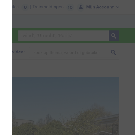
tie:
Files
| Treinmeldingen
Mijn Account
0
10
foto & video: