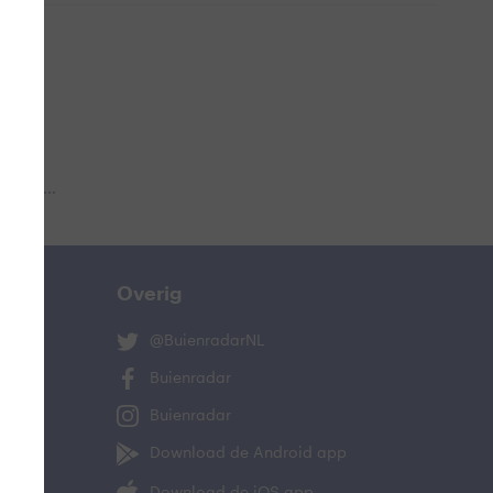
 aub...
Overig
@BuienradarNL
Buienradar
Buienradar
Download de Android app
Download de iOS app