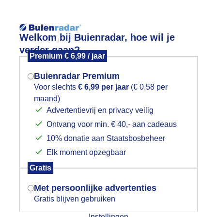
Reisinforma
Lees meer.
Welkom bij Buienradar, hoe wil je
verder gaan?
Premium € 6,99 / jaar
wijd
Foto en video
Weerzine
Buienradar Premium
Zoeken in 
Voor slechts
€ 6,99 per jaar
(€ 0,58 per
maand)
Mogen we je locatie gebruiken voor
trak blauwelucht veel zon
Advertentievrij en privacy veilig
het weer?
Ontvang voor min. € 40,- aan cadeaus
10% donatie aan Staatsbosbeheer
Elk moment opzegbaar
Indien je hier nog geen akkoord op hebt
Gratis
gegeven, verschijnt er zo een pop-up uit
je browser waarin deze toestemming
Met persoonlijke advertenties
gevraagd wordt.
Gratis blijven gebruiken
Instellingen