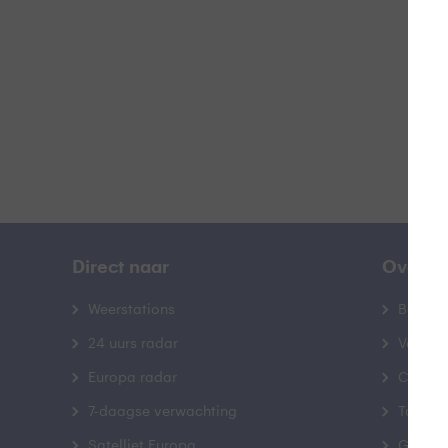
B
Direct naar
Over B
Weerstations
Bedrij
24 uurs radar
Veelge
Europa radar
Contac
7-daagse verwachting
Toegank
Satelliet Europa
Gebrui