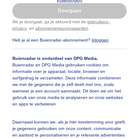
Is goed, toon de popup
Doorgaan
Nu niet, misschien later
Als je doorgaat, ga je akkoord met de
gebruikers-
,
privacy-
en
abonnementsvoorwaarden
.
Gebruik je Safari en wil je niet elke dag deze pop-up
zien?
Heb je al een Buienradar-abonnement?
Inloggen
Klik
hier
om dit aan te passen
Buienradar is onderdeel van DPG Media.
Buienradar en DPG Media gebruiken cookies om
informatie over je apparaat, locatie, browser en
surfgedrag te verzamelen. Deze informatie combineren
we met de gegevens die je zelf deelt met ons, zoals
wanneer je een account aanmaakt. Dit doen we om het
gebruik van onze media te analyseren en onze websites
ak blauwelucht veel zon
en apps te verbeteren.
r: ria brasser
Gemaakt: 18-03-2025, 42x bekeken
Daarnaast kunnen we, als je hier toestemming voor geeft,
onovergotenenstrakblauwelucht
je gegevens gebruiken om onze content, communicatie
en aanbod te personaliseren en je relevante advertenties