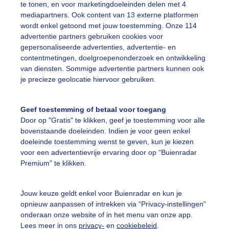
te tonen, en voor marketingdoeleinden delen met 4
mediapartners. Ook content van 13 externe platformen
ekijk slideshow
wordt enkel getoond met jouw toestemming. Onze 114
advertentie partners gebruiken cookies voor
gepersonaliseerde advertenties, advertentie- en
contentmetingen, doelgroepenonderzoek en ontwikkeling
van diensten. Sommige advertentie partners kunnen ook
je precieze geolocatie hiervoor gebruiken.
Een moment geduld
Geef toestemming of betaal voor toegang
Door op "Gratis" te klikken, geef je toestemming voor alle
bovenstaande doeleinden. Indien je voor geen enkel
uienradar
Mijn weer
doeleinde toestemming wenst te geven, kun je kiezen
voor een advertentievrije ervaring door op “Buienradar
fsgegevens
De Bilt
Premium” te klikken.
stelde vragen
Jouw keuze geldt enkel voor Buienradar en kun je
t
opnieuw aanpassen of intrekken via “Privacy-instellingen”
elijkheid
onderaan onze website of in het menu van onze app.
Lees meer in ons
privacy-
en
cookiebeleid
.
kersvoorwaarden