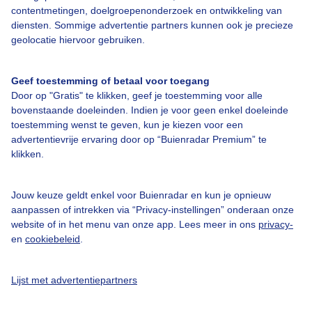
Zon schijnt vooral in het zuiden,
contentmetingen, doelgroepenonderzoek en ontwikkeling van
in het noorden nog lang
diensten. Sommige advertentie partners kunnen ook je precieze
bewolkt
geolocatie hiervoor gebruiken.
Geef toestemming of betaal voor toegang
Zomerse dag met veel zon
Door op "Gratis" te klikken, geef je toestemming voor alle
voorbode van weekend met
bovenstaande doeleinden. Indien je voor geen enkel doeleinde
tropische temperaturen
toestemming wenst te geven, kun je kiezen voor een
advertentievrije ervaring door op “Buienradar Premium” te
klikken.
Nieuwe warmtetarieven kunnen
duur uitpakken voor veel
Jouw keuze geldt enkel voor Buienradar en kun je opnieuw
huishoudens
aanpassen of intrekken via “Privacy-instellingen” onderaan onze
website of in het menu van onze app. Lees meer in ons
privacy-
en
cookiebeleid
.
Vandaag een afwisselende mix
van zon en bewolking,
Lijst met advertentiepartners
temperatuur neemt af