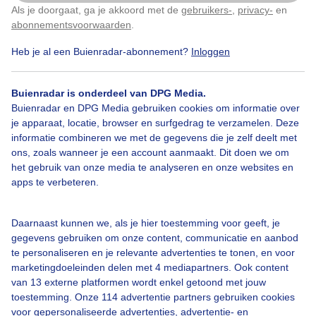
hetzelfde patroon
Als je doorgaat, ga je akkoord met de
gebruikers-
,
privacy-
en
Klik
hier
om dit aan te passen
abonnementsvoorwaarden
.
Lees het artikel
Heb je al een Buienradar-abonnement?
Inloggen
Heet, heter, heetst in Europa
Buienradar is onderdeel van DPG Media.
Buienradar en DPG Media gebruiken cookies om informatie over
je apparaat, locatie, browser en surfgedrag te verzamelen. Deze
informatie combineren we met de gegevens die je zelf deelt met
ons, zoals wanneer je een account aanmaakt. Dit doen we om
Brandweerman zwaargewond
het gebruik van onze media te analyseren en onze websites en
door aanrijding bij duinbrand
apps te verbeteren.
Ouddorp
Daarnaast kunnen we, als je hier toestemming voor geeft, je
Klaar voor de boomvalk in het
gegevens gebruiken om onze content, communicatie en aanbod
Witte Veen
te personaliseren en je relevante advertenties te tonen, en voor
marketingdoeleinden delen met 4 mediapartners. Ook content
van 13 externe platformen wordt enkel getoond met jouw
toestemming. Onze 114 advertentie partners gebruiken cookies
voor gepersonaliseerde advertenties, advertentie- en