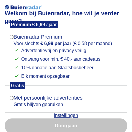
Welkom bij Buienradar, hoe wil je verder
gaan?
Premium € 6,99 / jaar
Mogen we je locatie gebruiken voor het
weer?
Weer
nieuws
Buienradar Premium
Voor slechts
€ 6,99 per jaar
(€ 0,58 per maand)
Advertentievrij en privacy veilig
Ontvang voor min. € 40,- aan cadeaus
Indien je hier nog geen akkoord op hebt gegeven,
verschijnt er zo een pop-up uit je browser waarin
10% donatie aan Staatsbosbeheer
deze toestemming gevraagd wordt.
Elk moment opzegbaar
Gratis
Is goed, toon de popup
Met persoonlijke advertenties
Gratis blijven gebruiken
Instellingen
Nu niet, misschien later
Doorgaan
Bosbranden wereldwijd: van Canada tot Spanje
Gebruik je Safari en wil je niet elke dag deze pop-up zien?