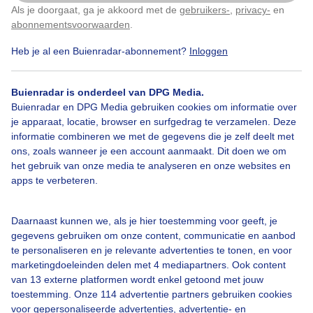
(1.0)
Neerslagdata op basis van coördinaten
Als je doorgaat, ga je akkoord met de
gebruikers-
,
privacy-
en
Klik
hier
om dit aan te passen
abonnementsvoorwaarden
.
Op basis van de door u gewenste coördinaten (latitude en longitude)
kunt u de neerslag tot twee uur vooruit ophalen in tekstvorm. De data
Heb je al een Buienradar-abonnement?
Inloggen
wordt iedere 5 minuten geüpdatet.
Op deze pagina kunt u de
neerslag in tekst vinden.
De waarde 0 geeft geen neerslag aan
(droog), de waarde 255 geeft zware neerslag aan. Gebruik de
Buienradar is onderdeel van DPG Media.
volgende formule voor het omrekenen naar de neerslagintensiteit in
Buienradar en DPG Media gebruiken cookies om informatie over
de eenheid millimeter per uur (mm/u):
je apparaat, locatie, browser en surfgedrag te verzamelen. Deze
Neerslagintensiteit = 10^((waarde-109)/32)
informatie combineren we met de gegevens die je zelf deelt met
ons, zoals wanneer je een account aanmaakt. Dit doen we om
Ter controle: een waarde van 77 is gelijk aan een neerslagintensiteit
het gebruik van onze media te analyseren en onze websites en
van 0,1 mm/u.
apps te verbeteren.
[Update 20 juli 2017]: Afgelopen dagen gaf deze widget geen data
door. Dit is inmiddels verbeterd. Gebruik hiervoor de
Daarnaast kunnen we, als je hier toestemming voor geeft, je
url
https://gps.buienradar.nl/getrr.php?lat=51&lon=
3 en niet de
onderliggende url.
gegevens gebruiken om onze content, communicatie en aanbod
te personaliseren en je relevante advertenties te tonen, en voor
(1.1)
Buienradar instelbaar van 120x120 px tot 700x765 px
marketingdoeleinden delen met 4 mediapartners. Ook content
van 13 externe platformen wordt enkel getoond met jouw
De Buienradar is actueel en wordt zonder vertraging doorgegeven.
toestemming. Onze 114 advertentie partners gebruiken cookies
De radarbeelden worden iedere 5 minuten geüpdatet en geven
voor gepersonaliseerde advertenties, advertentie- en
tevens een buienverwachting van maximaal 2 uur vooruit. Kopieer