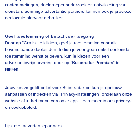
de html code van het gewenste formaat en plaats deze code gratis
contentmetingen, doelgroepenonderzoek en ontwikkeling van
op uw intranet of eigen website.
diensten. Sommige advertentie partners kunnen ook je precieze
geolocatie hiervoor gebruiken.
Formaat 120x120 pixels:
Geef toestemming of betaal voor toegang
Door op "Gratis" te klikken, geef je toestemming voor alle
bovenstaande doeleinden. Indien je voor geen enkel doeleinde
Formaat 215x155 pixels:
toestemming wenst te geven, kun je kiezen voor een
advertentievrije ervaring door op “Buienradar Premium” te
klikken.
Formaat 256x256 pixels:
Jouw keuze geldt enkel voor Buienradar en kun je opnieuw
aanpassen of intrekken via “Privacy-instellingen” onderaan onze
website of in het menu van onze app. Lees meer in ons
privacy-
en
cookiebeleid
.
Formaat 500x512 pixels:
Lijst met advertentiepartners