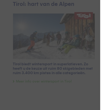
Tirol: hart van de Alpen
R
Tirol biedt wintersport in superlatieven. Zo
heeft u de keuze uit ruim 80 skigebieden met
ruim 3.400 km pistes in alle categorieën.
Meer info over wintersport in Tirol
R