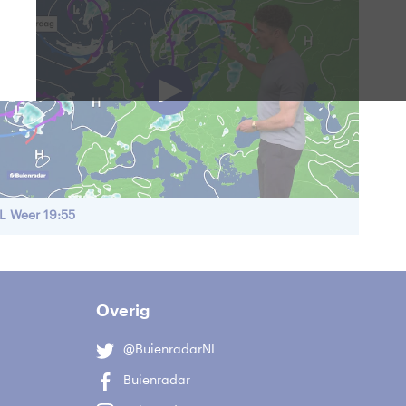
L Weer 19:55
Overig
@BuienradarNL
Buienradar