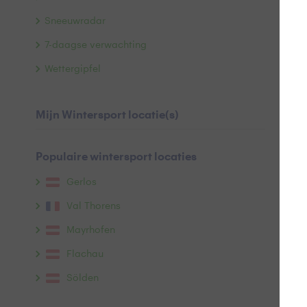
Sneeuwradar
7-daagse verwachting
Wettergipfel
Mijn Wintersport locatie(s)
Populaire wintersport locaties
R
Gerlos
Val Thorens
Mayrhofen
Flachau
Sölden