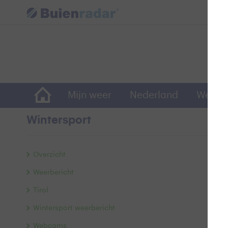
Mijn weer
Nederland
Wereld
Wintersport
W
Overzicht
Weerbericht
R
Tirol
Wintersport weerbericht
Webcams