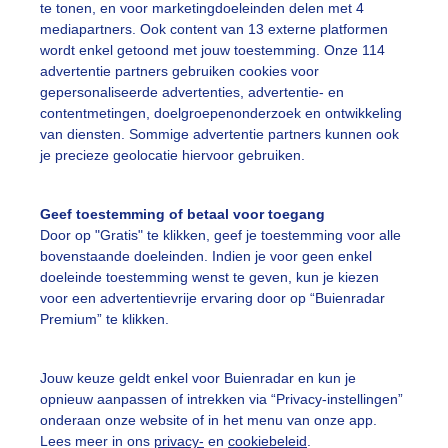
te tonen, en voor marketingdoeleinden delen met 4
mediapartners. Ook content van 13 externe platformen
wordt enkel getoond met jouw toestemming. Onze 114
advertentie partners gebruiken cookies voor
TL Weer 14:00
RT
gepersonaliseerde advertenties, advertentie- en
contentmetingen, doelgroepenonderzoek en ontwikkeling
van diensten. Sommige advertentie partners kunnen ook
je precieze geolocatie hiervoor gebruiken.
Geef toestemming of betaal voor toegang
Door op "Gratis" te klikken, geef je toestemming voor alle
bovenstaande doeleinden. Indien je voor geen enkel
doeleinde toestemming wenst te geven, kun je kiezen
voor een advertentievrije ervaring door op “Buienradar
Premium” te klikken.
Jouw keuze geldt enkel voor Buienradar en kun je
TL Weer 08:20
RT
opnieuw aanpassen of intrekken via “Privacy-instellingen”
onderaan onze website of in het menu van onze app.
Lees meer in ons
privacy-
en
cookiebeleid
.