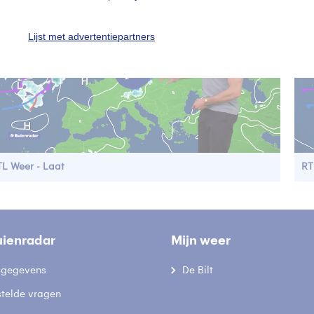
Lijst met advertentiepartners
TL Weer - Laat
RT
uienradar
Mijn weer
fsgegevens
De Bilt
stelde vragen