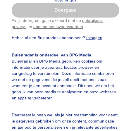
Is goed, toon de popup
Doorgaan
Nu niet, misschien later
Als je doorgaat, ga je akkoord met de
gebruikers-
,
privacy-
en
abonnementsvoorwaarden
.
Gebruik je Safari en wil je niet elke dag deze pop-up
zien?
Heb je al een Buienradar-abonnement?
Inloggen
Klik
hier
om dit aan te passen
Buienradar is onderdeel van DPG Media.
Buienradar en DPG Media gebruiken cookies om
informatie over je apparaat, locatie, browser en
TL Weer 19:55
RT
surfgedrag te verzamelen. Deze informatie combineren
we met de gegevens die je zelf deelt met ons, zoals
wanneer je een account aanmaakt. Dit doen we om het
gebruik van onze media te analyseren en onze websites
en apps te verbeteren.
Daarnaast kunnen we, als je hier toestemming voor geeft,
je gegevens gebruiken om onze content, communicatie
en aanbod te personaliseren en je relevante advertenties