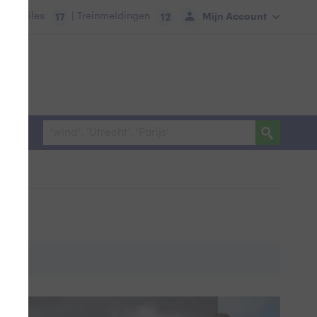
tie:
Files
| Treinmeldingen
Mijn Account
17
12