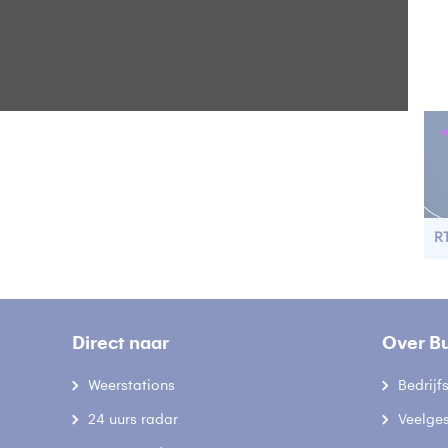
R
Direct naar
Over B
Weerstations
Bedrij
24 uurs radar
Veelge