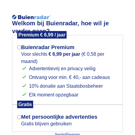
Reisinforma
Welkom bij Buienradar, hoe wil je
verder gaan?
Premium € 6,99 / jaar
Buienradar Premium
Voor slechts
€ 6,99 per jaar
(€ 0,58 per
wijd
Foto en video
Weerzine
maand)
Mogen we je locatie gebruiken voor
Advertentievrij en privacy veilig
het weer?
Ontvang voor min. € 40,- aan cadeaus
10% donatie aan Staatsbosbeheer
intersport weervideo's
Elk moment opzegbaar
Indien je hier nog geen akkoord op hebt
Gratis
gegeven, verschijnt er zo een pop-up uit
TL Weer - Laat
je browser waarin deze toestemming
Met persoonlijke advertenties
gevraagd wordt.
Gratis blijven gebruiken
Instellingen