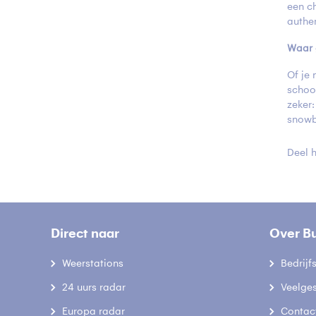
een c
authen
Waar 
Of je
schoo
zeker:
snowb
Deel h
Direct naar
Over B
Weerstations
Bedrij
24 uurs radar
Veelge
Europa radar
Contac