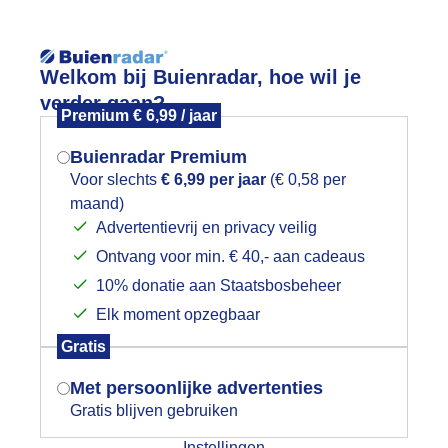
Reisinforma
Welkom bij Buienradar, hoe wil je
verder gaan?
Premium € 6,99 / jaar
Buienradar Premium
Voor slechts
€ 6,99 per jaar
(€ 0,58 per
wijd
Foto en video
Weerzine
maand)
Mogen we je locatie gebruiken voor
Advertentievrij en privacy veilig
het weer?
Ontvang voor min. € 40,- aan cadeaus
10% donatie aan Staatsbosbeheer
rbericht
Elk moment opzegbaar
Indien je hier nog geen akkoord op hebt
Gratis
in december start het wintersportwee
gegeven, verschijnt er zo een pop-up uit
je browser waarin deze toestemming
Met persoonlijke advertenties
tst op
zaterdag 30 november 2024 om 06:30
door Ed Aldus
gevraagd wordt.
Gratis blijven gebruiken
voor
Instellingen