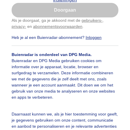
Is goed, toon de popup
gen worden korter, de lucht voelt kouder aan, en dat kan maar één
enen: het wintersportseizoen staat voor de deur! Voor sneeuwliefhe
Doorgaan
Nu niet, misschien later
ét moment om te dromen over witte bergtoppen, knisperende snee
's en gezellige avonden bij een knetterend haardvuur. Van de impo
Als je doorgaat, ga je akkoord met de
gebruikers-
,
tot de verrassend charmante pistes in Polen: elk gebied heeft zijn
privacy-
en
abonnementsvoorwaarden
.
Gebruik je Safari en wil je niet elke dag deze pop-up
 sfeer en biedt eindeloze mogelijkheden. Laat je inspireren en bere
zien?
Heb je al een Buienradar-abonnement?
Inloggen
 voor op een onvergetelijke winter!
Klik
hier
om dit aan te passen
 Klassiekers die blijven verrassen
Buienradar is onderdeel van DPG Media.
en zijn een absolute droom voor elke wintersporter. Hier vind je
Buienradar en DPG Media gebruiken cookies om
wzekerheid van wereldklasse, gecombineerd met adembenemend
informatie over je apparaat, locatie, browser en
hten. In Oostenrijk stelen Sankt Anton en Lech de show, met hun di
surfgedrag te verzamelen. Deze informatie combineren
wtapijten en een gemiddeld aantal van meer dan 70 sneeuwdagen
we met de gegevens die je zelf deelt met ons, zoals
n. Zermatt in Zwitserland is een icoon, waar je van november tot 
wanneer je een account aanmaakt. Dit doen we om het
en van perfecte condities, zelfs op duizelingwekkende hoogtes. Fra
gebruik van onze media te analyseren en onze websites
daar niet voor onder: in Val Thorens en Tignes begint de sneeuwpre
en apps te verbeteren.
ember en kun je tot ver in het voorjaar de pistes trotseren. Hier skië
 sport, het is pure magie!
Daarnaast kunnen we, als je hier toestemming voor geeft,
reneeën: Een verborgen parel
je gegevens gebruiken om onze content, communicatie
en aanbod te personaliseren en je relevante advertenties