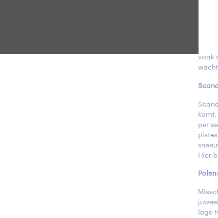
spont
Winte
Winter
dat is
vaak 
wachte
Scand
Scand
komt.
per s
pistes
sneeu
Hier b
Polen
Missc
juwee
lage 