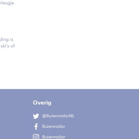
vleugje
ding is
ski's of
Overig
@BuienradarNL
Buienradar
Buienradar