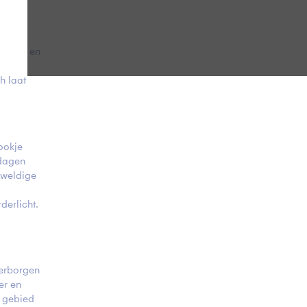
rters, en
pistes
h laat
ookje
dagen
eweldige
derlicht.
verborgen
er en
t gebied