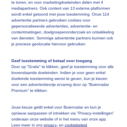
e op zoek naar iets minder bekend, maar net zo indrukwekkend? De
te tonen, en voor marketingdoeleinden delen met 4
eeën verrassen met hun pure, ongerepte natuur en geweldige
mediapartners. Ook content van 13 externe platformen
wcondities. Baqueira-Beret in Spanje is een absolute topper, met 
wordt enkel getoond met jouw toestemming. Onze 114
tte ligging en een gunstig microklimaat. Hier geniet je van zo’n 5
advertentie partners gebruiken cookies voor
 sneeuwval per seizoen – en dat alles zonder de drukte van de gro
gepersonaliseerde advertenties, advertentie- en
ieden. Perfect voor wie houdt van rust en ruimte!
contentmetingen, doelgroepenonderzoek en ontwikkeling
van diensten. Sommige advertentie partners kunnen ook
rijk: Hoog en sneeuwzeker
je precieze geolocatie hiervoor gebruiken.
rijk weet hoe het moet als het op wintersport aankomt. De hoger g
den, zoals Les Trois Vallées en Val Thorens, bieden sneeuwzekerhe
Geef toestemming of betaal voor toegang
kunt rekenen. Met pistes op maar liefst 2.300 meter hoogte is de 
Door op "Gratis" te klikken, geef je toestemming voor alle
oene winter vrijwel nihil. Ook gebieden als La Plagne en Les Arcs
bovenstaande doeleinden. Indien je voor geen enkel
eren natuurlijke sneeuw met slimme sneeuwinstallaties, zodat jij a
doeleinde toestemming wenst te geven, kun je kiezen
enieten van een witte wereld.
voor een advertentievrije ervaring door op “Buienradar
Premium” te klikken.
en: Winterpret dichtbij huis
tijd om ver weg te reizen? De Ardennen zijn een charmante optie v
Jouw keuze geldt enkel voor Buienradar en kun je
wintersporttrip. Oké, hier ben je iets meer afhankelijk van moeder n
opnieuw aanpassen of intrekken via “Privacy-instellingen”
in goede winters zijn er genoeg sneeuwdagen voor gezellige
onderaan onze website of in het menu van onze app.
auftochten en winterse wandelingen. Een heerlijke bestemming voo
Lees meer in ons
privacy-
en
cookiebeleid
.