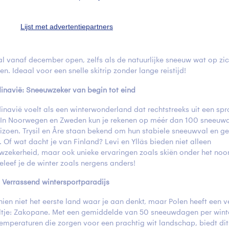
aan weekendje weg!
rberg: Vertrouwde sneeuw om de hoek
Lijst met advertentiepartners
berg in Duitsland is een klassieker onder de Nederlandse winterspo
 niet zonder reden. Dankzij de uitgebreide sneeuwkanonnen zijn de 
al vanaf december open, zelfs als de natuurlijke sneeuw wat op zic
n. Ideaal voor een snelle skitrip zonder lange reistijd!
inavië: Sneeuwzeker van begin tot eind
inavië voelt als een winterwonderland dat rechtstreeks uit een spr
 In Noorwegen en Zweden kun je rekenen op méér dan 100 sneeuw
eizoen. Trysil en Åre staan bekend om hun stabiele sneeuwval en g
. Of wat dacht je van Finland? Levi en Ylläs bieden niet alleen
wzekerheid, maar ook unieke ervaringen zoals skiën onder het noor
eleef je de winter zoals nergens anders!
: Verrassend wintersportparadijs
hien niet het eerste land waar je aan denkt, maar Polen heeft een 
ltje: Zakopane. Met een gemiddelde van 50 sneeuwdagen per wint
temperaturen die zorgen voor een prachtig wit landschap, biedt di