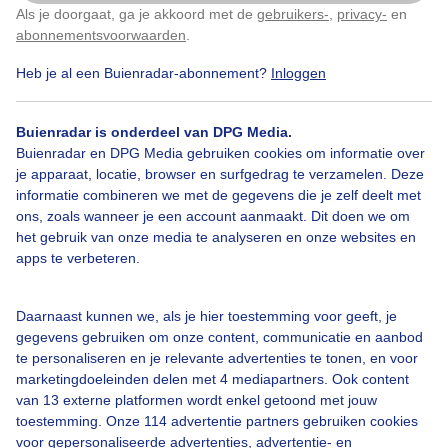
Als je doorgaat, ga je akkoord met de
gebruikers-
,
privacy-
en
Klik
hier
om dit aan te passen
abonnementsvoorwaarden
.
Heb je al een Buienradar-abonnement?
Inloggen
Over Buienradar
Buienradar is onderdeel van DPG Media.
Bedrijfsgegevens
Buienradar en DPG Media gebruiken cookies om informatie over
Veelgestelde vragen
je apparaat, locatie, browser en surfgedrag te verzamelen. Deze
informatie combineren we met de gegevens die je zelf deelt met
Contact
ons, zoals wanneer je een account aanmaakt. Dit doen we om
het gebruik van onze media te analyseren en onze websites en
Toegankelijkheid
apps te verbeteren.
Gebruikersvoorwaarden
Adverteren
Daarnaast kunnen we, als je hier toestemming voor geeft, je
gegevens gebruiken om onze content, communicatie en aanbod
Buienradar Team
te personaliseren en je relevante advertenties te tonen, en voor
Privacy beleid
marketingdoeleinden delen met 4 mediapartners. Ook content
van 13 externe platformen wordt enkel getoond met jouw
Cookie beleid
toestemming. Onze 114 advertentie partners gebruiken cookies
voor gepersonaliseerde advertenties, advertentie- en
Privacy instellingen