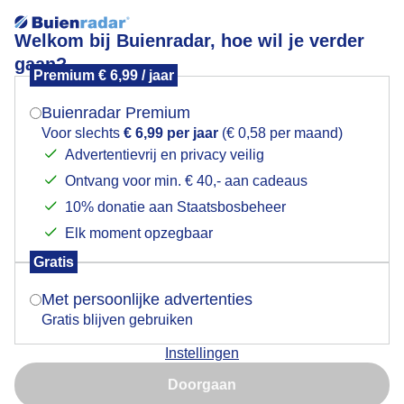
Welkom bij Buienradar, hoe wil je verder
gaan?
Premium € 6,99 / jaar
Mogen we je locatie gebruiken voor het
bloemen
weer?
Buienradar Premium
Voor slechts
€ 6,99 per jaar
(€ 0,58 per maand)
Advertentievrij en privacy veilig
Ontvang voor min. € 40,- aan cadeaus
Indien je hier nog geen akkoord op hebt gegeven,
verschijnt er zo een pop-up uit je browser waarin
10% donatie aan Staatsbosbeheer
Een moment geduld aub...
deze toestemming gevraagd wordt.
Elk moment opzegbaar
Populaire categorieën
Gratis
Is goed, toon de popup
Met persoonlijke advertenties
Lente
Gratis blijven gebruiken
Zomer
Instellingen
Herfst
Nu niet, misschien later
Doorgaan
Gebruik je Safari en wil je niet elke dag deze pop-up zien?