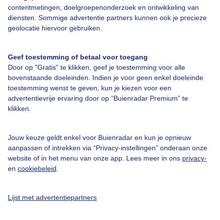
contentmetingen, doelgroepenonderzoek en ontwikkeling van
toertochten. Op Schaatsradar vind je circa 220 KNSB toertochten
die uitgezet kunnen worden als het vriest.
diensten. Sommige advertentie partners kunnen ook je precieze
geolocatie hiervoor gebruiken.
Veiligheidsregels op natuurijs
Voor schaatsen op natuurijs gelden andere regels dan voor
Geef toestemming of betaal voor toegang
schaatsen op kunstijs. Er liggen namelijk andere gevaren op de loer.
Door op "Gratis" te klikken, geef je toestemming voor alle
Je kunt bijvoorbeeld door het ijs zakken. De KNSB heeft gouden
bovenstaande doeleinden. Indien je voor geen enkel doeleinde
veiligheidsregels vastgesteld. Lees ze
hier
voor je gaat schaatsen op
toestemming wenst te geven, kun je kiezen voor een
natuurijs!
advertentievrije ervaring door op “Buienradar Premium” te
klikken.
Wanneer kunnen we weer schaatsen?
Zodra het wat kouder wordt in Nederland, slaat gelijk de
schaatskoorts toe. Maar dat het kwik onder het vriespunt daalt,
Jouw keuze geldt enkel voor Buienradar en kun je opnieuw
betekent niet meteen dat je het ijs op kunt. Wanneer is ijs veilig?
aanpassen of intrekken via “Privacy-instellingen” onderaan onze
Waarom duurt het de ene keer langer dan de andere keer voordat
website of in het menu van onze app. Lees meer in ons
privacy-
het ijs dik genoeg is? Onze meteoroloog Maurice legt uit.
en
cookiebeleid
.
Lijst met advertentiepartners