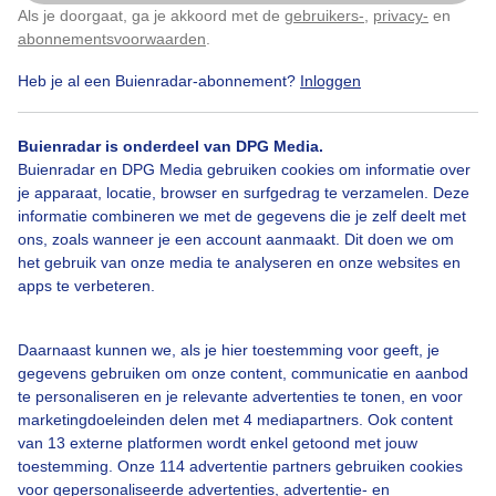
Als je doorgaat, ga je akkoord met de
gebruikers-
,
privacy-
en
Klik
hier
om dit aan te passen
abonnementsvoorwaarden
.
Schaatsradar is dé plek waar je precies kan zien waar je nu al kan
Heb je al een Buienradar-abonnement?
Inloggen
schaatsen op natuurijs… of toch nog even niet. De Schaatsradar
gaat namelijk niet over één nacht ijs, maar wordt mede mogelijk
gemaakt door de
KNSB
: dé autoriteit op het gebied van natuurijs in
Buienradar is onderdeel van DPG Media.
Nederland. Op onze Schaatsradar staan dan ook uitsluitend
Buienradar en DPG Media gebruiken cookies om informatie over
natuurijsbanen en toertochten die zijn
goedgekeurd
door de
je apparaat, locatie, browser en surfgedrag te verzamelen. Deze
ijsmeesters van de KNSB.
informatie combineren we met de gegevens die je zelf deelt met
> Bekijk hier de Schaatsradar
ons, zoals wanneer je een account aanmaakt. Dit doen we om
het gebruik van onze media te analyseren en onze websites en
Natuurijsbanen
apps te verbeteren.
De KNSB kent circa 500 verenigingen met een natuurijsbaan. Op de
Schaatsradar kan je precies zien welke van die natuurijsbanen bij jou
Daarnaast kunnen we, als je hier toestemming voor geeft, je
in de buurt al open zijn of (nu nog) niet. Alle verenigingen met een
gegevens gebruiken om onze content, communicatie en aanbod
natuurijsbaan (of skatebaan) kunnen deze zelf op open/dicht zetten.
te personaliseren en je relevante advertenties te tonen, en voor
De ijsbaan verschijnt dan realtime op de Schaatsradar.
marketingdoeleinden delen met 4 mediapartners. Ook content
van 13 externe platformen wordt enkel getoond met jouw
Toertochten
toestemming. Onze 114 advertentie partners gebruiken cookies
voor gepersonaliseerde advertenties, advertentie- en
Op de Schaatsradar staan ook alle door de KNSB goedgekeurde