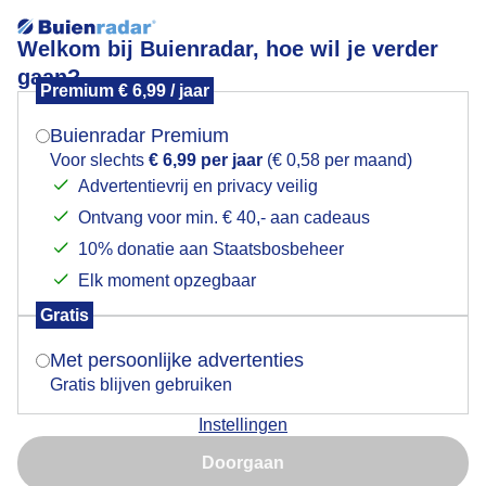
Welkom bij Buienradar, hoe wil je verder
gaan?
Premium € 6,99 / jaar
Mogen we je locatie gebruiken voor het
Lees meer.
weer?
Buienradar Premium
Welkom op de Schaatsradar!
Voor slechts
€ 6,99 per jaar
(€ 0,58 per maand)
Advertentievrij en privacy veilig
Ontvang voor min. € 40,- aan cadeaus
Indien je hier nog geen akkoord op hebt gegeven,
verschijnt er zo een pop-up uit je browser waarin
10% donatie aan Staatsbosbeheer
deze toestemming gevraagd wordt.
Elk moment opzegbaar
Gratis
Is goed, toon de popup
Met persoonlijke advertenties
Gratis blijven gebruiken
Instellingen
Nu niet, misschien later
Doorgaan
Gebruik je Safari en wil je niet elke dag deze pop-up zien?