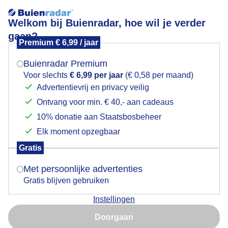
Welkom bij Buienradar, hoe wil je verder
gaan?
Premium € 6,99 / jaar
Mogen we je locatie gebruiken voor het
onderdeparasol
weer?
Buienradar Premium
Voor slechts
€ 6,99 per jaar
(€ 0,58 per maand)
Advertentievrij en privacy veilig
Ontvang voor min. € 40,- aan cadeaus
Indien je hier nog geen akkoord op hebt gegeven,
verschijnt er zo een pop-up uit je browser waarin
10% donatie aan Staatsbosbeheer
Een moment geduld aub...
deze toestemming gevraagd wordt.
Elk moment opzegbaar
Populaire categorieën
Gratis
Is goed, toon de popup
Met persoonlijke advertenties
Lente
Gratis blijven gebruiken
Zomer
Instellingen
Herfst
Nu niet, misschien later
Doorgaan
Gebruik je Safari en wil je niet elke dag deze pop-up zien?