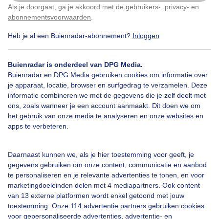
Als je doorgaat, ga je akkoord met de
gebruikers-
,
privacy-
en
Klik
hier
om dit aan te passen
abonnementsvoorwaarden
.
Heb je al een Buienradar-abonnement?
Inloggen
Over Buienradar
Buienradar is onderdeel van DPG Media.
Bedrijfsgegevens
Buienradar en DPG Media gebruiken cookies om informatie over
Veelgestelde vragen
je apparaat, locatie, browser en surfgedrag te verzamelen. Deze
informatie combineren we met de gegevens die je zelf deelt met
Contact
ons, zoals wanneer je een account aanmaakt. Dit doen we om
het gebruik van onze media te analyseren en onze websites en
Toegankelijkheid
apps te verbeteren.
Gebruikersvoorwaarden
Adverteren
Daarnaast kunnen we, als je hier toestemming voor geeft, je
gegevens gebruiken om onze content, communicatie en aanbod
Buienradar Team
te personaliseren en je relevante advertenties te tonen, en voor
Privacy beleid
marketingdoeleinden delen met 4 mediapartners. Ook content
van 13 externe platformen wordt enkel getoond met jouw
Cookie beleid
toestemming. Onze 114 advertentie partners gebruiken cookies
voor gepersonaliseerde advertenties, advertentie- en
Privacy instellingen