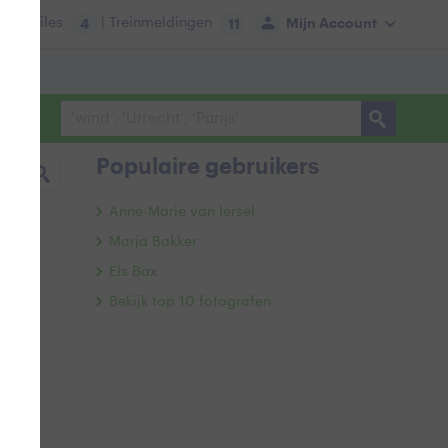
tie:
Files
| Treinmeldingen
Mijn Account
4
11
Populaire gebruikers
Anne-Marie van Iersel
Marja Bakker
Els Bax
Bekijk top 10 fotografen