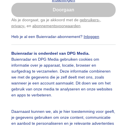
Is goed, toon de popup
auwelucht
##terras
#bewolking
#bewolkt
#blauwel
Doorgaan
Nu niet, misschien later
Als je doorgaat, ga je akkoord met de
gebruikers-
,
oemen
#boten
#camping
#coderoze
#donkerewolke
privacy-
en
abonnementsvoorwaarden
.
Gebruik je Safari en wil je niet elke dag deze pop-up
zien?
oogte
#duinen
#fietser
#fietsers
#grondmist
#ha
Heb je al een Buienradar-abonnement?
Inloggen
Klik
hier
om dit aan te passen
 alle categorieën
te
#hittegolf
#kinderen
#kiters
#kurkdroog
Buienradar is onderdeel van DPG Media.
Buienradar en DPG Media gebruiken cookies om
vendestandbeelden
#maan
#mensen
#mist
#molen
informatie over je apparaat, locatie, browser en
uienradar
Mijn weer
surfgedrag te verzamelen. Deze informatie combineren
uur
#opklaringen
#paraplu
#parasol
#regenboog
we met de gegevens die je zelf deelt met ons, zoals
fsgegevens
De Bilt
wanneer je een account aanmaakt. Dit doen we om het
enbui
#regenwolken
#schilders
#sluierbewolking
gebruik van onze media te analyseren en onze websites
stelde vragen
en apps te verbeteren.
t
pelwolkjes
#strakblauwe_lucht
#strakblauwelucht
#str
elijkheid
Daarnaast kunnen we, als je hier toestemming voor geeft,
andbedjes
#terras
#verkoeling
#vlaggetjesboot
je gegevens gebruiken om onze content, communicatie
kersvoorwaarden
en aanbod te personaliseren en je relevante advertenties