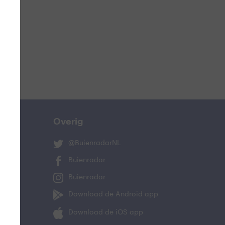
ucht
n
lo
Overig
@BuienradarNL
Buienradar
Buienradar
and
Download de Android app
Download de iOS app