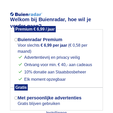
Reisinforma
Lees meer.
Welkom bij Buienradar, hoe wil je
verder gaan?
Premium € 6,99 / jaar
wijd
Foto en video
Weerzine
Buienradar Premium
Zoeken in foto & video:
Voor slechts
€ 6,99 per jaar
(€ 0,58 per
maand)
Mogen we je locatie gebruiken voor
Advertentievrij en privacy veilig
ijk slideshow
het weer?
Ontvang voor min. € 40,- aan cadeaus
10% donatie aan Staatsbosbeheer
Elk moment opzegbaar
Indien je hier nog geen akkoord op hebt
Gratis
gegeven, verschijnt er zo een pop-up uit
Een moment geduld aub...
je browser waarin deze toestemming
Met persoonlijke advertenties
gevraagd wordt.
Gratis blijven gebruiken
categorieën
Instellingen