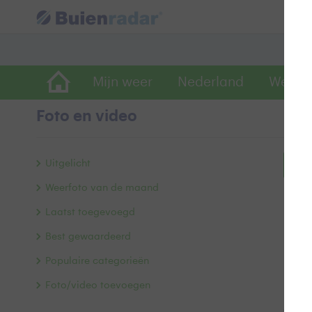
Mijn weer
Nederland
Wereld
Foto en video
Uitgelicht
Bek
Weerfoto van de maand
Laatst toegevoegd
Best gewaardeerd
Populaire categorieën
Foto/video toevoegen
Alle 