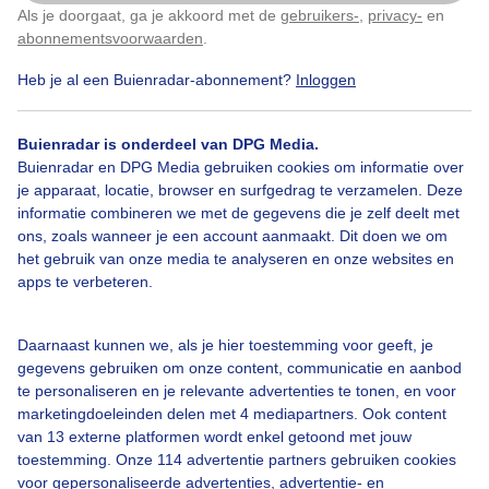
Als je doorgaat, ga je akkoord met de
gebruikers-
,
privacy-
en
Klik
hier
om dit aan te passen
abonnementsvoorwaarden
.
Heb je al een Buienradar-abonnement?
Inloggen
Over Buienradar
Buienradar is onderdeel van DPG Media.
Buienradar en DPG Media gebruiken cookies om informatie over
je apparaat, locatie, browser en surfgedrag te verzamelen. Deze
Bedrijfsgegevens
informatie combineren we met de gegevens die je zelf deelt met
Veelgestelde vragen
ons, zoals wanneer je een account aanmaakt. Dit doen we om
het gebruik van onze media te analyseren en onze websites en
Contact
apps te verbeteren.
Toegankelijkheid
Gebruikersvoorwaarden
Daarnaast kunnen we, als je hier toestemming voor geeft, je
gegevens gebruiken om onze content, communicatie en aanbod
Adverteren
te personaliseren en je relevante advertenties te tonen, en voor
marketingdoeleinden delen met 4 mediapartners. Ook content
Buienradar Team
van 13 externe platformen wordt enkel getoond met jouw
Privacy beleid
toestemming. Onze 114 advertentie partners gebruiken cookies
voor gepersonaliseerde advertenties, advertentie- en
Cookie beleid