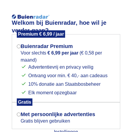
Reisinforma
Lees meer.
Welkom bij Buienradar, hoe wil je
verder gaan?
Premium € 6,99 / jaar
wijd
Foto en video
Weerzine
Buienradar Premium
Voor slechts
€ 6,99 per jaar
(€ 0,58 per
maand)
Mogen we je locatie gebruiken voor
uele wind
Advertentievrij en privacy veilig
het weer?
Ontvang voor min. € 40,- aan cadeaus
10% donatie aan Staatsbosbeheer
uur terug
2 uur terug
3 uur terug
Elk moment opzegbaar
Indien je hier nog geen akkoord op hebt
Gratis
:30
gegeven, verschijnt er zo een pop-up uit
je browser waarin deze toestemming
Met persoonlijke advertenties
gevraagd wordt.
Gratis blijven gebruiken
Instellingen