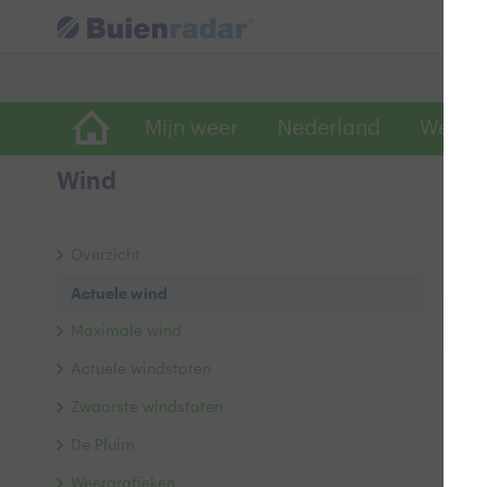
Mijn weer
Nederland
Wereld
Wind
Act
Overzicht
Actuele wind
1 
Maximale wind
Actuele windstoten
19
Zwaarste windstoten
De Pluim
Weergrafieken