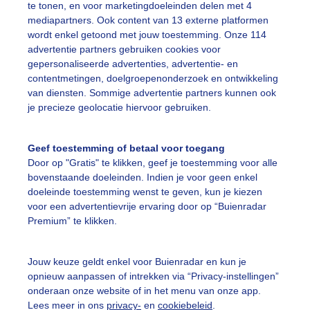
te tonen, en voor marketingdoeleinden delen met 4
mediapartners. Ook content van 13 externe platformen
wordt enkel getoond met jouw toestemming. Onze 114
Legen
advertentie partners gebruiken cookies voor
gepersonaliseerde advertenties, advertentie- en
contentmetingen, doelgroepenonderzoek en ontwikkeling
van diensten. Sommige advertentie partners kunnen ook
18:40
18:50
19:00
19:10
19:20
je precieze geolocatie hiervoor gebruiken.
ijk ook
Geef toestemming of betaal voor toegang
Door op "Gratis" te klikken, geef je toestemming voor alle
bovenstaande doeleinden. Indien je voor geen enkel
darchief
doeleinde toestemming wenst te geven, kun je kiezen
dverwachting voor jouw plaats
voor een advertentievrije ervaring door op “Buienradar
dverwachtingen komende 7 dagen
Premium” te klikken.
Jouw keuze geldt enkel voor Buienradar en kun je
uienradar
Mijn weer
opnieuw aanpassen of intrekken via “Privacy-instellingen”
onderaan onze website of in het menu van onze app.
fsgegevens
De Bilt
Lees meer in ons
privacy-
en
cookiebeleid
.