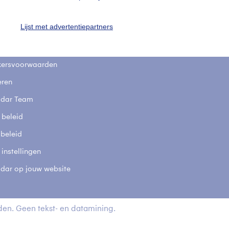
stelde vragen
Lijst met advertentiepartners
t
elijkheid
kersvoorwaarden
eren
adar Team
 beleid
 beleid
 instellingen
adar op jouw website
en. Geen tekst- en datamining.