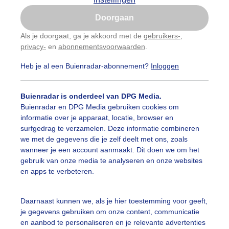
Is goed, toon de popup
Doorgaan
Nu niet, misschien later
Als je doorgaat, ga je akkoord met de
gebruikers-
,
privacy-
en
abonnementsvoorwaarden
.
Gebruik je Safari en wil je niet elke dag deze pop-up
zien?
Heb je al een Buienradar-abonnement?
Inloggen
Klik
hier
om dit aan te passen
Buienradar is onderdeel van DPG Media.
Buienradar en DPG Media gebruiken cookies om
informatie over je apparaat, locatie, browser en
surfgedrag te verzamelen. Deze informatie combineren
we met de gegevens die je zelf deelt met ons, zoals
wanneer je een account aanmaakt. Dit doen we om het
gebruik van onze media te analyseren en onze websites
en apps te verbeteren.
Daarnaast kunnen we, als je hier toestemming voor geeft,
je gegevens gebruiken om onze content, communicatie
en aanbod te personaliseren en je relevante advertenties