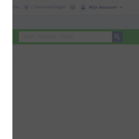
tie:
Files
| Treinmeldingen
Mijn Account
0
12