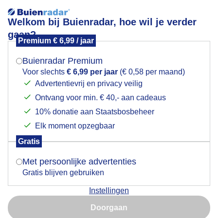
Welkom bij Buienradar, hoe wil je verder
gaan?
Premium € 6,99 / jaar
Mogen we je locatie gebruiken voor het
distelvlinder
weer?
Buienradar Premium
Voor slechts
€ 6,99 per jaar
(€ 0,58 per maand)
Advertentievrij en privacy veilig
Ontvang voor min. € 40,- aan cadeaus
Indien je hier nog geen akkoord op hebt gegeven,
verschijnt er zo een pop-up uit je browser waarin
10% donatie aan Staatsbosbeheer
Een moment geduld aub...
deze toestemming gevraagd wordt.
Elk moment opzegbaar
Populaire categorieën
Gratis
Is goed, toon de popup
Met persoonlijke advertenties
Lente
Gratis blijven gebruiken
Zomer
Instellingen
Herfst
Nu niet, misschien later
Doorgaan
Gebruik je Safari en wil je niet elke dag deze pop-up zien?