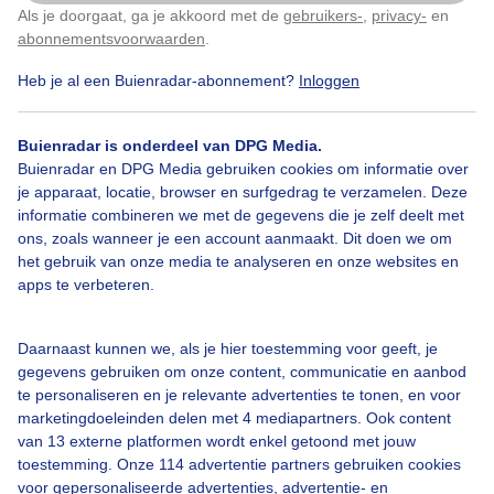
Als je doorgaat, ga je akkoord met de
gebruikers-
,
privacy-
en
Klik
hier
om dit aan te passen
abonnementsvoorwaarden
.
Heb je al een Buienradar-abonnement?
Inloggen
Over Buienradar
Buienradar is onderdeel van DPG Media.
Bedrijfsgegevens
Buienradar en DPG Media gebruiken cookies om informatie over
Veelgestelde vragen
je apparaat, locatie, browser en surfgedrag te verzamelen. Deze
informatie combineren we met de gegevens die je zelf deelt met
Contact
ons, zoals wanneer je een account aanmaakt. Dit doen we om
het gebruik van onze media te analyseren en onze websites en
Toegankelijkheid
apps te verbeteren.
Gebruikersvoorwaarden
Adverteren
Daarnaast kunnen we, als je hier toestemming voor geeft, je
gegevens gebruiken om onze content, communicatie en aanbod
Buienradar Team
te personaliseren en je relevante advertenties te tonen, en voor
Privacy beleid
marketingdoeleinden delen met 4 mediapartners. Ook content
van 13 externe platformen wordt enkel getoond met jouw
Cookie beleid
toestemming. Onze 114 advertentie partners gebruiken cookies
voor gepersonaliseerde advertenties, advertentie- en
Privacy instellingen