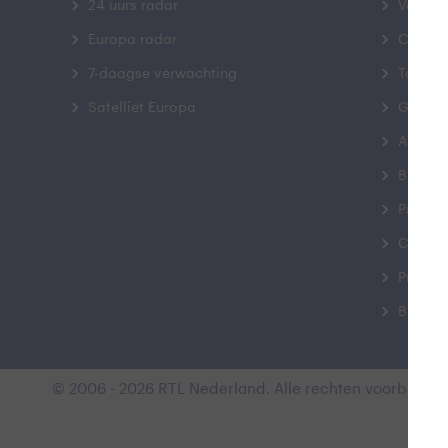
24 uurs radar
Veelge
Europa radar
Contac
7-daagse verwachting
Toegank
Satelliet Europa
Gebrui
Advert
Buienr
Privacy
Cookie
Privacy
Buienr
© 2006 - 2026 RTL Nederland. Alle rechten voorbehoud