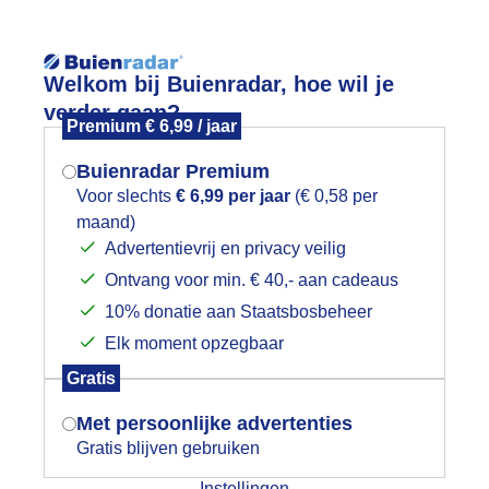
Reisinforma
Welkom bij Buienradar, hoe wil je
verder gaan?
Premium € 6,99 / jaar
Buienradar Premium
Voor slechts
€ 6,99 per jaar
(€ 0,58 per
wijd
Foto en video
Weerzine
maand)
Mogen we je locatie gebruiken voor
Advertentievrij en privacy veilig
het weer?
ormatie over Buienradar
Ontvang voor min. € 40,- aan cadeaus
10% donatie aan Staatsbosbeheer
ederland Media Services S.A. is verantwoordelijk voor de
ndactiviteiten van de RTL-zenders en Videoland in Nederland. RTL 
Elk moment opzegbaar
 Services S.A. maakt hiervoor gebruik van de diensten van RTL Ne
Indien je hier nog geen akkoord op hebt
Gratis
evestigd in Hilversum.
gegeven, verschijnt er zo een pop-up uit
je browser waarin deze toestemming
Met persoonlijke advertenties
ederland Media Services S.A.
gevraagd wordt.
Gratis blijven gebruiken
oulevard Royal, L-2449 Luxembourg
 Duchy of Luxembourg
Instellingen