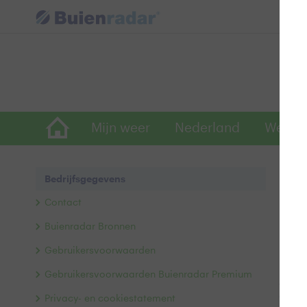
Mijn weer
Nederland
Wereld
Inf
Bedrijfsgegevens
RTL N
Contact
uitze
Buienradar Bronnen
Media
B.V. g
Gebruikersvoorwaarden
RTL N
Gebruikersvoorwaarden Buienradar Premium
53, B
Grand
Privacy- en cookiestatement