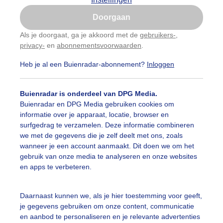
Is goed, toon de popup
. Luxembourg: B266764
umber: LU339 558 23
Doorgaan
Nu niet, misschien later
ederland B.V.
Als je doorgaat, ga je akkoord met de
gebruikers-
,
d en van Dorpweg 2,
privacy-
en
abonnementsvoorwaarden
.
Gebruik je Safari en wil je niet elke dag deze pop-up
WP Hilversum, Nederland
zien?
Heb je al een Buienradar-abonnement?
Inloggen
ummer: 32105893
Klik
hier
om dit aan te passen
ummer: NL8143.54.427.B01
Buienradar is onderdeel van DPG Media.
e een vraag of opmerking over onze website of apps, neem dan co
Buienradar en DPG Media gebruiken cookies om
ntact
.
informatie over je apparaat, locatie, browser en
uropese platform voor onlinegeschilbeslechting (ODR-platform) is
surfgedrag te verzamelen. Deze informatie combineren
ikbaar op:
https://ec.europa.eu/consumers/odr
we met de gegevens die je zelf deelt met ons, zoals
wanneer je een account aanmaakt. Dit doen we om het
gebruik van onze media te analyseren en onze websites
en apps te verbeteren.
uienradar
Mijn weer
Daarnaast kunnen we, als je hier toestemming voor geeft,
je gegevens gebruiken om onze content, communicatie
fsgegevens
De Bilt
en aanbod te personaliseren en je relevante advertenties