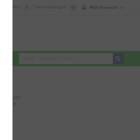
tie:
Files
| Treinmeldingen
Mijn Account
1
12
Nederland
derland