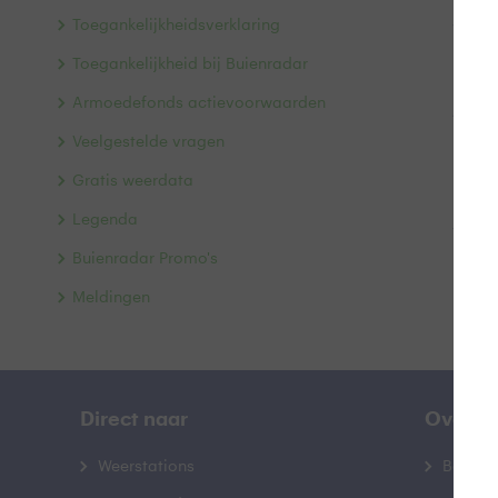
R.C.S
Toegankelijkheidsverklaring
VAT n
Toegankelijkheid bij Buienradar
RTL N
Baren
Armoedefonds actievoorwaarden
1217 
Veelgestelde vragen
KvK-n
BTW-n
Gratis weerdata
Heb j
Legenda
via
Co
Buienradar Promo's
Het E
besch
Meldingen
Direct naar
Over B
Weerstations
Bedrij