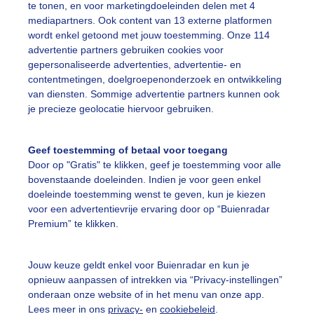
stelde vragen
te tonen, en voor marketingdoeleinden delen met 4
mediapartners. Ook content van 13 externe platformen
t
wordt enkel getoond met jouw toestemming. Onze 114
advertentie partners gebruiken cookies voor
elijkheid
gepersonaliseerde advertenties, advertentie- en
kersvoorwaarden
contentmetingen, doelgroepenonderzoek en ontwikkeling
van diensten. Sommige advertentie partners kunnen ook
eren
je precieze geolocatie hiervoor gebruiken.
adar Team
 beleid
Geef toestemming of betaal voor toegang
Door op "Gratis" te klikken, geef je toestemming voor alle
 beleid
bovenstaande doeleinden. Indien je voor geen enkel
doeleinde toestemming wenst te geven, kun je kiezen
 instellingen
voor een advertentievrije ervaring door op “Buienradar
adar op jouw website
Premium” te klikken.
Jouw keuze geldt enkel voor Buienradar en kun je
en. Geen tekst- en datamining.
opnieuw aanpassen of intrekken via “Privacy-instellingen”
onderaan onze website of in het menu van onze app.
Lees meer in ons
privacy-
en
cookiebeleid
.