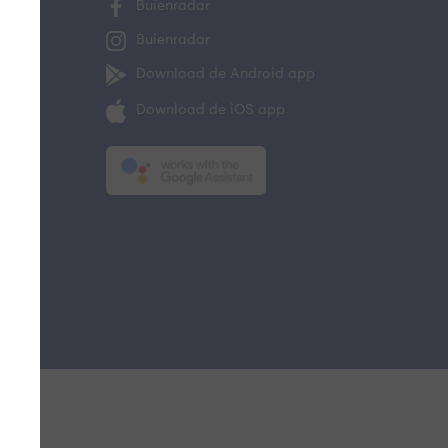
Buienradar
Buienradar
Download de Android app
Download de iOS app