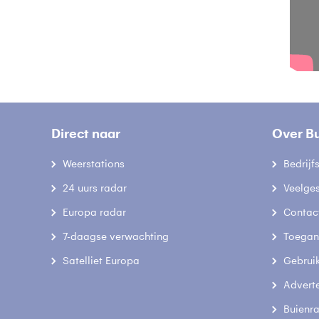
Direct naar
Over B
Weerstations
Bedrij
24 uurs radar
Veelge
Europa radar
Contac
7-daagse verwachting
Toegank
Satelliet Europa
Gebrui
Advert
Buienr