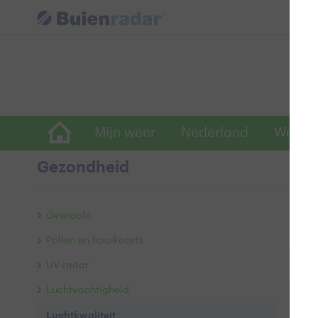
Mijn weer
Nederland
Wereld
Gezondheid
Luc
Overzicht
Pollen en hooikoorts
In
UV-radar
Luchtvochtigheid
+
Luchtkwaliteit