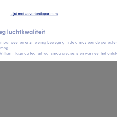
Lijst met advertentiepartners
eg luchtkwaliteit
 mooi weer en er zit weinig beweging in de atmosfeer: de perfecte 
smog.
illiam Huizinga legt uit wat smog precies is en wanneer het ontst