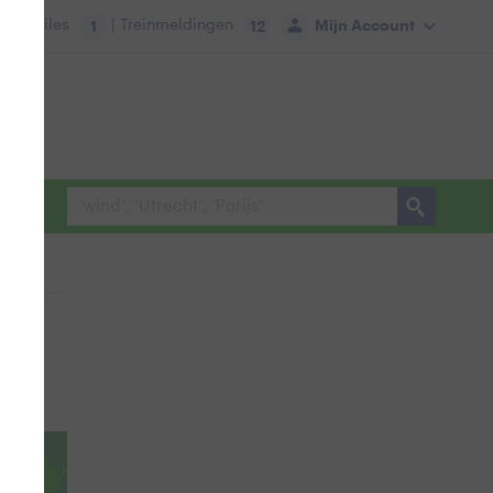
tie:
Files
| Treinmeldingen
Mijn Account
1
12