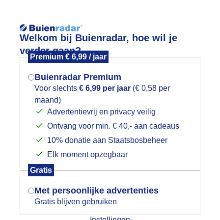
Reisinforma
Welkom bij Buienradar, hoe wil je
verder gaan?
Premium € 6,99 / jaar
Buienradar Premium
Voor slechts
€ 6,99 per jaar
(€ 0,58 per
wijd
Foto en video
Weerzine
maand)
Mogen we je locatie gebruiken voor
Advertentievrij en privacy veilig
het weer?
Ontvang voor min. € 40,- aan cadeaus
10% donatie aan Staatsbosbeheer
htkwaliteit
Elk moment opzegbaar
Indien je hier nog geen akkoord op hebt
Gratis
gegeven, verschijnt er zo een pop-up uit
dex
Ozon
Stikstof
PM10
PM2,5
je browser waarin deze toestemming
Met persoonlijke advertenties
gevraagd wordt.
Gratis blijven gebruiken
Zaterdag 22:00
Instellingen