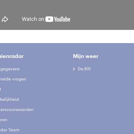
uienradar
Mijn weer
fsgegevens
De Bilt
stelde vragen
t
elijkheid
kersvoorwaarden
eren
adar Team