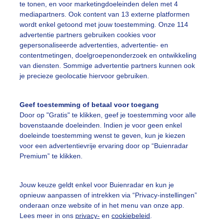
te tonen, en voor marketingdoeleinden delen met 4
mediapartners. Ook content van 13 externe platformen
wordt enkel getoond met jouw toestemming. Onze 114
Legen
advertentie partners gebruiken cookies voor
gepersonaliseerde advertenties, advertentie- en
contentmetingen, doelgroepenonderzoek en ontwikkeling
van diensten. Sommige advertentie partners kunnen ook
Zondag
Maandag
Dinsdag
je precieze geolocatie hiervoor gebruiken.
ten veel verschillende stoffen in de lucht. Een deel van die stoffen is
Geef toestemming of betaal voor toegang
ensen, zoals zuurstof. Een ander deel is schadelijk voor de gezond
Door op "Gratis" te klikken, geef je toestemming voor alle
onder andere
fijn stof
(PM10 en PM2,5),
stikstofdioxiden
(NO
) en
sm
2
bovenstaande doeleinden. Indien je voor geen enkel
ijkomen door bijvoorbeeld industrieën en het verkeer. De invloed v
doeleinde toestemming wenst te geven, kun je kiezen
kwaliteit op de gezondheid wordt weergegeven in de
luchtkwaliteit
voor een advertentievrije ervaring door op “Buienradar
n slechte luchtkwaliteit (waarde 6 of hoger) is het advies om activi
Premium” te klikken.
e passen om gezondheidseffecten te voorkomen. Bij een goede
waliteit ligt de waarde lager dan index 5.
Jouw keuze geldt enkel voor Buienradar en kun je
chtkwaliteitskaarten zijn ontwikkeld in samenwerking met
AIR-Porta
opnieuw aanpassen of intrekken via “Privacy-instellingen”
onderaan onze website of in het menu van onze app.
Lees meer in ons
privacy-
en
cookiebeleid
.