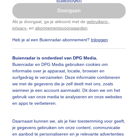
Is goed, toon de popup
Doorgaan
Nu niet, misschien later
Als je doorgaat, ga je akkoord met de
gebruikers-
,
privacy-
en
abonnementsvoorwaarden
.
Gebruik je Safari en wil je niet elke dag deze pop-up
zien?
Heb je al een Buienradar-abonnement?
Inloggen
Klik
hier
om dit aan te passen
Buienradar is onderdeel van DPG Media.
Buienradar en DPG Media gebruiken cookies om
informatie over je apparaat, locatie, browser en
surfgedrag te verzamelen. Deze informatie combineren
we met de gegevens die je zelf deelt met ons, zoals
wanneer je een account aanmaakt. Dit doen we om het
gebruik van onze media te analyseren en onze websites
en apps te verbeteren.
Daarnaast kunnen we, als je hier toestemming voor geeft,
je gegevens gebruiken om onze content, communicatie
en aanbod te personaliseren en je relevante advertenties