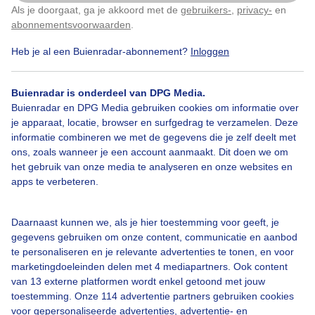
Als je doorgaat, ga je akkoord met de
gebruikers-
,
privacy-
en
Klik
hier
om dit aan te passen
abonnementsvoorwaarden
.
Heb je al een Buienradar-abonnement?
Inloggen
Buienradar is onderdeel van DPG Media.
Buienradar en DPG Media gebruiken cookies om informatie over
je apparaat, locatie, browser en surfgedrag te verzamelen. Deze
informatie combineren we met de gegevens die je zelf deelt met
ons, zoals wanneer je een account aanmaakt. Dit doen we om
het gebruik van onze media te analyseren en onze websites en
©
OSM
apps te verbeteren.
Daarnaast kunnen we, als je hier toestemming voor geeft, je
gegevens gebruiken om onze content, communicatie en aanbod
te personaliseren en je relevante advertenties te tonen, en voor
marketingdoeleinden delen met 4 mediapartners. Ook content
Over Buienradar
van 13 externe platformen wordt enkel getoond met jouw
toestemming. Onze 114 advertentie partners gebruiken cookies
voor gepersonaliseerde advertenties, advertentie- en