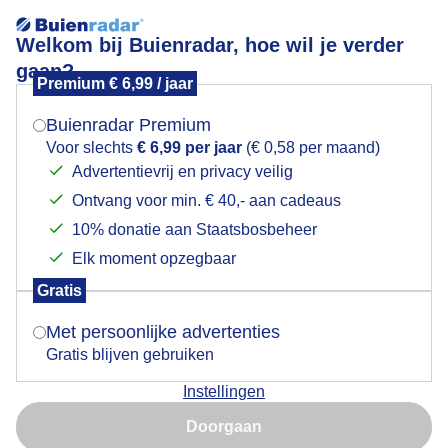
Welkom bij Buienradar, hoe wil je verder
gaan?
Premium € 6,99 / jaar
Mogen we je locatie gebruiken voor het
weer?
Kies de datum en tijd:
Buienradar Premium
Voor slechts
€ 6,99 per jaar
(€ 0,58 per maand)
Advertentievrij en privacy veilig
Ontvang voor min. € 40,- aan cadeaus
Indien je hier nog geen akkoord op hebt gegeven,
+
verschijnt er zo een pop-up uit je browser waarin
10% donatie aan Staatsbosbeheer
deze toestemming gevraagd wordt.
−
Elk moment opzegbaar
Gratis
Is goed, toon de popup
Met persoonlijke advertenties
Gratis blijven gebruiken
Instellingen
Nu niet, misschien later
Doorgaan
Gebruik je Safari en wil je niet elke dag deze pop-up zien?