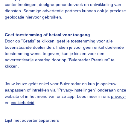
Bedrijfsgegevens
contentmetingen, doelgroepenonderzoek en ontwikkeling van
diensten. Sommige advertentie partners kunnen ook je precieze
Veelgestelde vragen
geolocatie hiervoor gebruiken.
Contact
Toegankelijkheid
Geef toestemming of betaal voor toegang
Door op "Gratis" te klikken, geef je toestemming voor alle
Gebruikersvoorwaarden
bovenstaande doeleinden. Indien je voor geen enkel doeleinde
Adverteren
toestemming wenst te geven, kun je kiezen voor een
advertentievrije ervaring door op “Buienradar Premium” te
Buienradar Team
klikken.
Privacy beleid
Cookie beleid
Jouw keuze geldt enkel voor Buienradar en kun je opnieuw
aanpassen of intrekken via “Privacy-instellingen” onderaan onze
Privacy instellingen
website of in het menu van onze app. Lees meer in ons
privacy-
en
cookiebeleid
.
Gratis weerdata
@BuienradarNL
Lijst met advertentiepartners
Buienradar