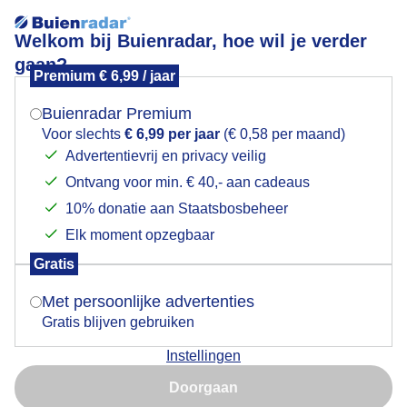
Welkom bij Buienradar, hoe wil je verder
gaan?
Premium € 6,99 / jaar
Mogen we je locatie gebruiken voor het
spinnenweb
weer?
Buienradar Premium
Voor slechts
€ 6,99 per jaar
(€ 0,58 per maand)
Advertentievrij en privacy veilig
Ontvang voor min. € 40,- aan cadeaus
Indien je hier nog geen akkoord op hebt gegeven,
verschijnt er zo een pop-up uit je browser waarin
10% donatie aan Staatsbosbeheer
Een moment geduld aub...
deze toestemming gevraagd wordt.
Elk moment opzegbaar
Populaire categorieën
Gratis
Is goed, toon de popup
Met persoonlijke advertenties
Lente
Gratis blijven gebruiken
Zomer
Instellingen
Herfst
Nu niet, misschien later
Doorgaan
Gebruik je Safari en wil je niet elke dag deze pop-up zien?