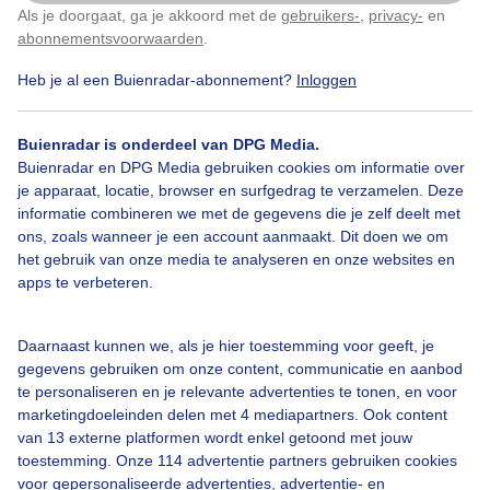
Als je doorgaat, ga je akkoord met de
gebruikers-
,
privacy-
en
Klik
hier
om dit aan te passen
abonnementsvoorwaarden
.
Heb je al een Buienradar-abonnement?
Inloggen
Over Buienradar
Buienradar is onderdeel van DPG Media.
Bedrijfsgegevens
Buienradar en DPG Media gebruiken cookies om informatie over
Veelgestelde vragen
je apparaat, locatie, browser en surfgedrag te verzamelen. Deze
informatie combineren we met de gegevens die je zelf deelt met
Contact
ons, zoals wanneer je een account aanmaakt. Dit doen we om
het gebruik van onze media te analyseren en onze websites en
Toegankelijkheid
apps te verbeteren.
Gebruikersvoorwaarden
Adverteren
Daarnaast kunnen we, als je hier toestemming voor geeft, je
gegevens gebruiken om onze content, communicatie en aanbod
Buienradar Team
te personaliseren en je relevante advertenties te tonen, en voor
Privacy beleid
marketingdoeleinden delen met 4 mediapartners. Ook content
van 13 externe platformen wordt enkel getoond met jouw
Cookie beleid
toestemming. Onze 114 advertentie partners gebruiken cookies
voor gepersonaliseerde advertenties, advertentie- en
Privacy instellingen