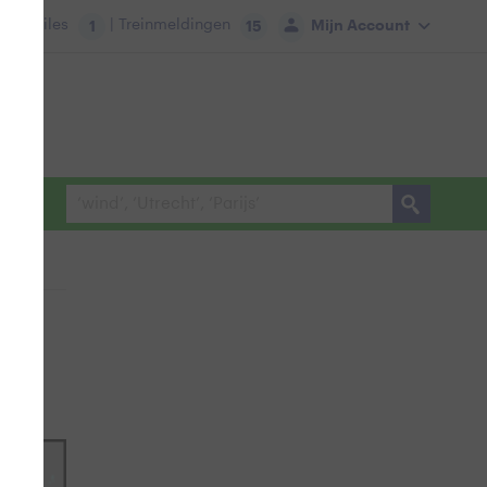
tie:
Files
| Treinmeldingen
Mijn Account
1
15
,
oogte