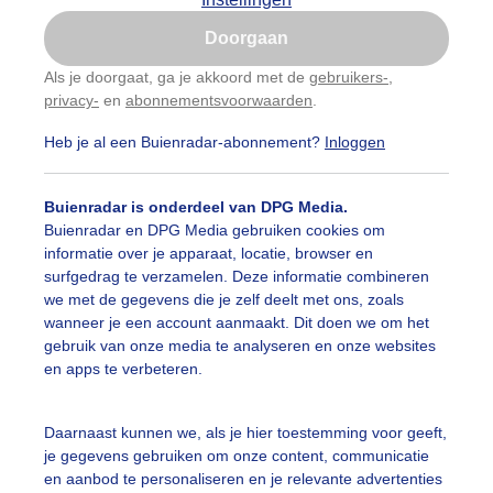
Is goed, toon de popup
Doorgaan
Nu niet, misschien later
Als je doorgaat, ga je akkoord met de
gebruikers-
,
privacy-
en
abonnementsvoorwaarden
.
Gebruik je Safari en wil je niet elke dag deze pop-up
zien?
Heb je al een Buienradar-abonnement?
Inloggen
Klik
hier
om dit aan te passen
Buienradar is onderdeel van DPG Media.
Buienradar en DPG Media gebruiken cookies om
informatie over je apparaat, locatie, browser en
surfgedrag te verzamelen. Deze informatie combineren
we met de gegevens die je zelf deelt met ons, zoals
wanneer je een account aanmaakt. Dit doen we om het
gebruik van onze media te analyseren en onze websites
en apps te verbeteren.
Daarnaast kunnen we, als je hier toestemming voor geeft,
je gegevens gebruiken om onze content, communicatie
en aanbod te personaliseren en je relevante advertenties