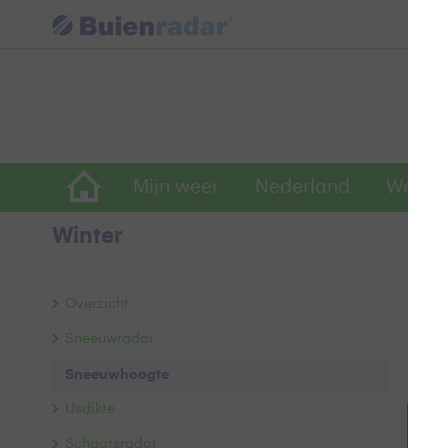
Mijn weer
Nederland
Wereld
Winter
Sn
Overzicht
Onder
Sneeuwradar
gemet
Sneeuwhoogte
komen
IJsdikte
Schaatsradar