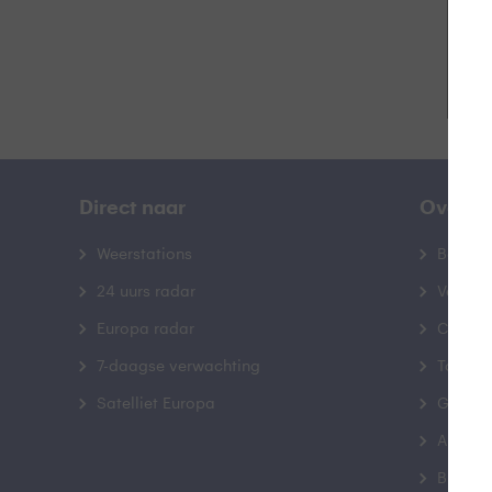
Direct naar
Over B
Weerstations
Bedrij
24 uurs radar
Veelge
Europa radar
Contac
7-daagse verwachting
Toegank
Satelliet Europa
Gebrui
Advert
Buienr