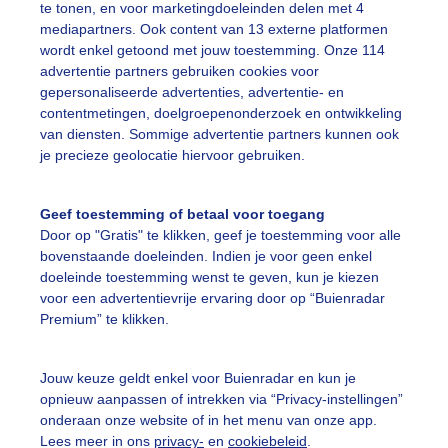
te tonen, en voor marketingdoeleinden delen met 4
mediapartners. Ook content van 13 externe platformen
wordt enkel getoond met jouw toestemming. Onze 114
advertentie partners gebruiken cookies voor
gepersonaliseerde advertenties, advertentie- en
contentmetingen, doelgroepenonderzoek en ontwikkeling
van diensten. Sommige advertentie partners kunnen ook
je precieze geolocatie hiervoor gebruiken.
uienradar
Mijn weer
Geef toestemming of betaal voor toegang
fsgegevens
De Bilt
Door op "Gratis" te klikken, geef je toestemming voor alle
bovenstaande doeleinden. Indien je voor geen enkel
stelde vragen
doeleinde toestemming wenst te geven, kun je kiezen
voor een advertentievrije ervaring door op “Buienradar
t
Premium” te klikken.
elijkheid
kersvoorwaarden
Jouw keuze geldt enkel voor Buienradar en kun je
opnieuw aanpassen of intrekken via “Privacy-instellingen”
eren
onderaan onze website of in het menu van onze app.
adar Team
Lees meer in ons
privacy-
en
cookiebeleid
.