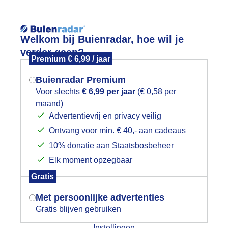
Reisinforma
Welkom bij Buienradar, hoe wil je
verder gaan?
Premium € 6,99 / jaar
Buienradar Premium
Voor slechts
€ 6,99 per jaar
(€ 0,58 per
wijd
Foto en video
Weerzine
maand)
Mogen we je locatie gebruiken voor
Advertentievrij en privacy veilig
het weer?
Ontvang voor min. € 40,- aan cadeaus
10% donatie aan Staatsbosbeheer
eeuwhoogte
Elk moment opzegbaar
Indien je hier nog geen akkoord op hebt
staande weerkaart toont de actuele sneeuwhoogtes in centimeters
Gratis
en op meer dan 300 weerstations in Nederland. Voor de sneeuwh
gegeven, verschijnt er zo een pop-up uit
de 7 dagen in Nederland en Europa,
klik hier
.
je browser waarin deze toestemming
Met persoonlijke advertenties
gevraagd wordt.
Gratis blijven gebruiken
Instellingen