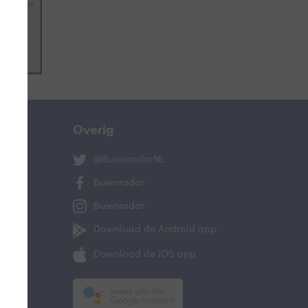
Overig
@BuienradarNL
Buienradar
Buienradar
Download de Android app
Download de iOS app