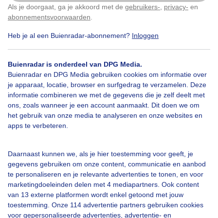
gadget:
Als je doorgaat, ga je akkoord met de
gebruikers-
,
privacy-
en
Klik
hier
om dit aan te passen
abonnementsvoorwaarden
.
-
Gadget 1: voor Windows 8
Heb je al een Buienradar-abonnement?
Inloggen
-
Gadget 2: Live.com
-
Gadget 3: RSS
Buienradar is onderdeel van DPG Media.
-
Gadget 4: HTML5 Applicatie (beta)
Buienradar en DPG Media gebruiken cookies om informatie over
je apparaat, locatie, browser en surfgedrag te verzamelen. Deze
-
Gadget 5: Layar buienradar app
informatie combineren we met de gegevens die je zelf deelt met
-
Gadget 6: Buienradar op Symbaloo
ons, zoals wanneer je een account aanmaakt. Dit doen we om
het gebruik van onze media te analyseren en onze websites en
Gadget 1: voor Windows 8
apps te verbeteren.
Buienradar was als een van de eerste Nederlandse apps
beschikbaar op Windows 8. Inmiddels zijn er al duizenden
Daarnaast kunnen we, als je hier toestemming voor geeft, je
downloads. Windows 8 gebruiker? Download dan de Buienradar
gegevens gebruiken om onze content, communicatie en aanbod
app in de
Windows Store
te personaliseren en je relevante advertenties te tonen, en voor
marketingdoeleinden delen met 4 mediapartners. Ook content
Gadget 2: Live.com
van 13 externe platformen wordt enkel getoond met jouw
toestemming. Onze 114 advertentie partners gebruiken cookies
http://gadget.buienradar.nl/live.com/BuienradarGadget.xml
toe te
voor gepersonaliseerde advertenties, advertentie- en