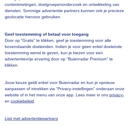
voegen via
http://my.live.com
aan uw Live persoonlijke homepage.
contentmetingen, doelgroepenonderzoek en ontwikkeling van
Live.com zal vervolgens het beeld vanzelf presenteren.
diensten. Sommige advertentie partners kunnen ook je precieze
geolocatie hiervoor gebruiken.
Gadget 3: RSS
Geef toestemming of betaal voor toegang
Door op "Gratis" te klikken, geef je toestemming voor alle
RSS feed buienradar
: via diverse RSS readers kunt u onze RSS feeds
bovenstaande doeleinden. Indien je voor geen enkel doeleinde
bekijken. De meeste browsers hebben ook standaard RSS opties.
toestemming wenst te geven, kun je kiezen voor een
advertentievrije ervaring door op “Buienradar Premium” te
klikken.
Gadget 4: HTML5 Applicatie (beta)
Jouw keuze geldt enkel voor Buienradar en kun je opnieuw
HTML 5 is de opvolger van het huidige HTML zoals dit nu in de
aanpassen of intrekken via “Privacy-instellingen” onderaan onze
huidige browsers wordt gebruikt. Het voordeel van html5 is dat het
website of in het menu van onze app. Lees meer in ons
privacy-
mogelijk wordt om apps voor verschillende platformen te bouwen.
en
cookiebeleid
.
Nu zult u waarschijnlijk denken: "ja en dus". Wat dit betekent is dat
het mogelijk wordt om 1 app over bijvoorbeeld allerlei verschillende
mobiele telefoons te verspreiden. Dus het maakt niet meer uit of u
een iPhone of Android of Samsung of ander soort toestel heeft
Lijst met advertentiepartners
iedereen krijgt dezelfde applicatie en voor iedereen is elke
aanpassing gelijk. HTML5 geeft een soort van standaardisatie