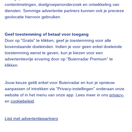
18° / 20°
19° / 22°
17
17° / 23°
19° / 25°
contentmetingen, doelgroepenonderzoek en ontwikkeling van
diensten. Sommige advertentie partners kunnen ook je precieze
N 2
N 4
O 2
ZO 2
geolocatie hiervoor gebruiken.
Geen neerslag verwacht
Geef toestemming of betaal voor toegang
Door op "Gratis" te klikken, geef je toestemming voor alle
Zwaar
bovenstaande doeleinden. Indien je voor geen enkel doeleinde
toestemming wenst te geven, kun je kiezen voor een
advertentievrije ervaring door op “Buienradar Premium” te
klikken.
Licht
04:55
05:25
05:55
06:25
06:55
07:25
Jouw keuze geldt enkel voor Buienradar en kun je opnieuw
Vandaag in cijfers
aanpassen of intrekken via “Privacy-instellingen” onderaan onze
website of in het menu van onze app. Lees meer in ons
privacy-
06:16, zonsopkomst
en
cookiebeleid
.
21:24, zonsondergang
Lijst met advertentiepartners
5
Hooikoorts