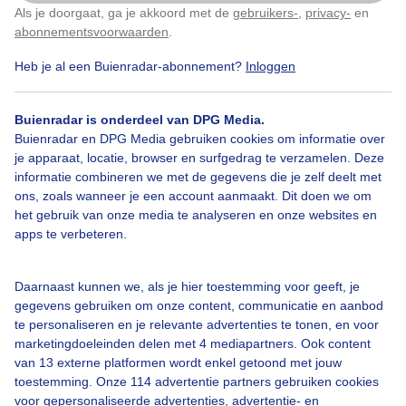
Als je doorgaat, ga je akkoord met de
gebruikers-
,
privacy-
en
Klik
hier
om dit aan te passen
abonnementsvoorwaarden
.
Heb je al een Buienradar-abonnement?
Inloggen
Buienradar is onderdeel van DPG Media.
Buienradar en DPG Media gebruiken cookies om informatie over
je apparaat, locatie, browser en surfgedrag te verzamelen. Deze
informatie combineren we met de gegevens die je zelf deelt met
Wees er klaar voor, want donderdag is zover: Eneco NK
ons, zoals wanneer je een account aanmaakt. Dit doen we om
Tegenwindfietsen Editie 8! Bij windkracht 7 of meer op een fiets
het gebruik van onze media te analyseren en onze websites en
zonder versnellingen tegen de wind in stoempen om zo snel mogelijk
apps te verbeteren.
de Oosterscheldekering over te fietsen. Volg hier alle updates! Het
NKT wordt mogelijk gemaakt door Eneco.
Daarnaast kunnen we, als je hier toestemming voor geeft, je
Mijn weer in
Eneco NK Tegenwindfietsen
gegevens gebruiken om onze content, communicatie en aanbod
te personaliseren en je relevante advertenties te tonen, en voor
Vandaag
Morgen
Zondag
Maandag
D
marketingdoeleinden delen met 4 mediapartners. Ook content
van 13 externe platformen wordt enkel getoond met jouw
toestemming. Onze 114 advertentie partners gebruiken cookies
voor gepersonaliseerde advertenties, advertentie- en