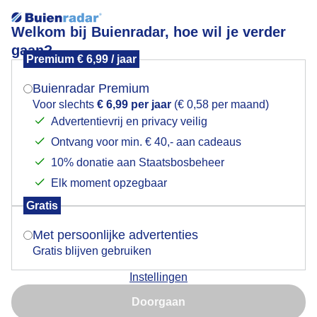
Welkom bij Buienradar, hoe wil je verder
gaan?
Premium € 6,99 / jaar
Mogen we je locatie gebruiken voor het
Lees meer.
weer?
Buienradar Premium
Voor slechts
€ 6,99 per jaar
(€ 0,58 per maand)
Advertentievrij en privacy veilig
0 mm
NW2
17,8 °C
Ontvang voor min. € 40,- aan cadeaus
Indien je hier nog geen akkoord op hebt gegeven,
verschijnt er zo een pop-up uit je browser waarin
10% donatie aan Staatsbosbeheer
deze toestemming gevraagd wordt.
Elk moment opzegbaar
Gratis
Is goed, toon de popup
Met persoonlijke advertenties
Gratis blijven gebruiken
Instellingen
Nu niet, misschien later
Doorgaan
Gebruik je Safari en wil je niet elke dag deze pop-up zien?