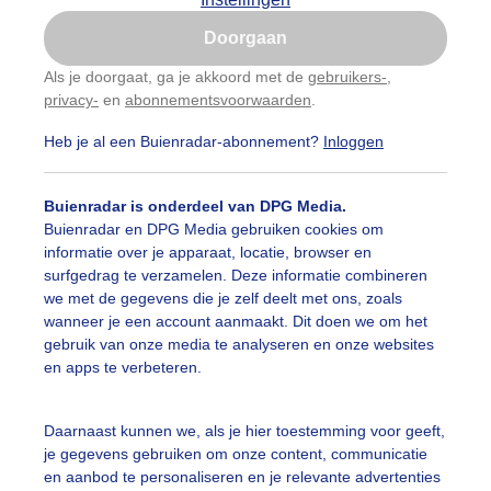
Is goed, toon de popup
Doorgaan
Nu niet, misschien later
Als je doorgaat, ga je akkoord met de
gebruikers-
,
privacy-
en
abonnementsvoorwaarden
.
Gebruik je Safari en wil je niet elke dag deze pop-up
zien?
Heb je al een Buienradar-abonnement?
Inloggen
Klik
hier
om dit aan te passen
Buienradar is onderdeel van DPG Media.
r de verwachting
Hier de verwachting
Buienradar en DPG Media gebruiken cookies om
informatie over je apparaat, locatie, browser en
genradar
Luchtvochtigheid
surfgedrag te verzamelen. Deze informatie combineren
we met de gegevens die je zelf deelt met ons, zoals
wanneer je een account aanmaakt. Dit doen we om het
gebruik van onze media te analyseren en onze websites
en apps te verbeteren.
Daarnaast kunnen we, als je hier toestemming voor geeft,
je gegevens gebruiken om onze content, communicatie
en aanbod te personaliseren en je relevante advertenties