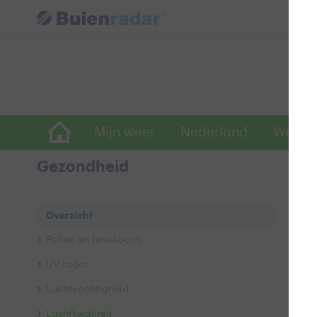
Mijn weer
Nederland
Wereld
Gezondheid
Ove
Overzicht
Pollen en hooikoorts
Pol
UV-radar
Luchtvochtigheid
Luchtkwaliteit