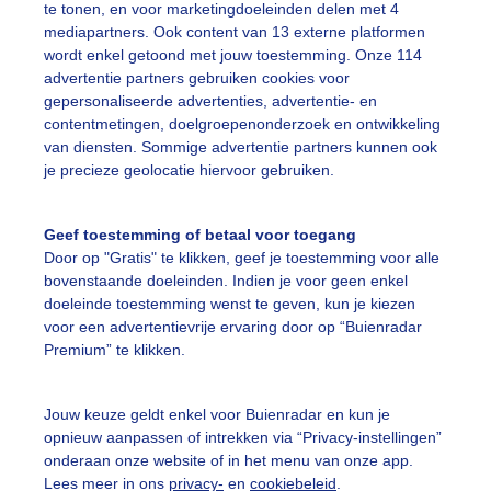
te tonen, en voor marketingdoeleinden delen met 4
mediapartners. Ook content van 13 externe platformen
wordt enkel getoond met jouw toestemming. Onze 114
advertentie partners gebruiken cookies voor
r de verwachting
Hier de verwachting
gepersonaliseerde advertenties, advertentie- en
contentmetingen, doelgroepenonderzoek en ontwikkeling
van diensten. Sommige advertentie partners kunnen ook
htkwaliteit
Smog (ozon)
je precieze geolocatie hiervoor gebruiken.
Geef toestemming of betaal voor toegang
Door op "Gratis" te klikken, geef je toestemming voor alle
bovenstaande doeleinden. Indien je voor geen enkel
doeleinde toestemming wenst te geven, kun je kiezen
voor een advertentievrije ervaring door op “Buienradar
Premium” te klikken.
Jouw keuze geldt enkel voor Buienradar en kun je
opnieuw aanpassen of intrekken via “Privacy-instellingen”
onderaan onze website of in het menu van onze app.
Lees meer in ons
privacy-
en
cookiebeleid
.