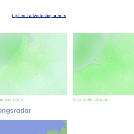
ele situatie
Actuele situatie
stof
Fijnstof
Lijst met advertentiepartners
ele situatie
Actuele situatie
ingsradar