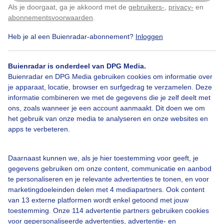
Als je doorgaat, ga je akkoord met de
gebruikers-
,
privacy-
en
Klik
hier
om dit aan te passen
abonnementsvoorwaarden
.
Heb je al een Buienradar-abonnement?
Inloggen
Over Buienradar
Buienradar is onderdeel van DPG Media.
Bedrijfsgegevens
Buienradar en DPG Media gebruiken cookies om informatie over
Veelgestelde vragen
je apparaat, locatie, browser en surfgedrag te verzamelen. Deze
informatie combineren we met de gegevens die je zelf deelt met
Contact
ons, zoals wanneer je een account aanmaakt. Dit doen we om
het gebruik van onze media te analyseren en onze websites en
Toegankelijkheid
apps te verbeteren.
Gebruikersvoorwaarden
Adverteren
Daarnaast kunnen we, als je hier toestemming voor geeft, je
gegevens gebruiken om onze content, communicatie en aanbod
Buienradar Team
te personaliseren en je relevante advertenties te tonen, en voor
Privacy beleid
marketingdoeleinden delen met 4 mediapartners. Ook content
van 13 externe platformen wordt enkel getoond met jouw
Cookie beleid
toestemming. Onze 114 advertentie partners gebruiken cookies
voor gepersonaliseerde advertenties, advertentie- en
Privacy instellingen