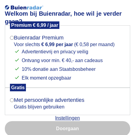
Welkom bij Buienradar, hoe wil je verder
gaan?
Premium € 6,99 / jaar
Mogen we je locatie gebruiken voor het
zonnebloem
weer?
Buienradar Premium
Voor slechts
€ 6,99 per jaar
(€ 0,58 per maand)
Advertentievrij en privacy veilig
Ontvang voor min. € 40,- aan cadeaus
Indien je hier nog geen akkoord op hebt gegeven,
verschijnt er zo een pop-up uit je browser waarin
10% donatie aan Staatsbosbeheer
Een moment geduld aub...
deze toestemming gevraagd wordt.
Elk moment opzegbaar
Populaire categorieën
Gratis
Is goed, toon de popup
Met persoonlijke advertenties
Lente
Gratis blijven gebruiken
Zomer
Instellingen
Herfst
Nu niet, misschien later
Doorgaan
Gebruik je Safari en wil je niet elke dag deze pop-up zien?