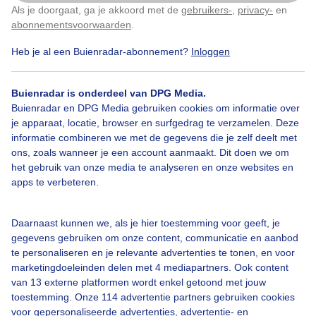
Als je doorgaat, ga je akkoord met de
gebruikers-
,
privacy-
en
Klik
hier
om dit aan te passen
abonnementsvoorwaarden
.
Heb je al een Buienradar-abonnement?
Inloggen
Buienradar is onderdeel van DPG Media.
Buienradar en DPG Media gebruiken cookies om informatie over
je apparaat, locatie, browser en surfgedrag te verzamelen. Deze
Legenda
informatie combineren we met de gegevens die je zelf deelt met
ons, zoals wanneer je een account aanmaakt. Dit doen we om
het gebruik van onze media te analyseren en onze websites en
apps te verbeteren.
13:00
14:00
15:00
Daarnaast kunnen we, als je hier toestemming voor geeft, je
Bekijk ook
gegevens gebruiken om onze content, communicatie en aanbod
te personaliseren en je relevante advertenties te tonen, en voor
7-daagse sneeuwverwachting
marketingdoeleinden delen met 4 mediapartners. Ook content
van 13 externe platformen wordt enkel getoond met jouw
toestemming. Onze 114 advertentie partners gebruiken cookies
voor gepersonaliseerde advertenties, advertentie- en
Mijn Wintersport locatie(s)