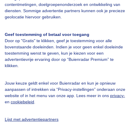
contentmetingen, doelgroepenonderzoek en ontwikkeling van
diensten. Sommige advertentie partners kunnen ook je precieze
Populaire wintersport locaties
geolocatie hiervoor gebruiken.
Gerlos
Geef toestemming of betaal voor toegang
Val Thorens
Door op "Gratis" te klikken, geef je toestemming voor alle
Mayrhofen
bovenstaande doeleinden. Indien je voor geen enkel doeleinde
Flachau
toestemming wenst te geven, kun je kiezen voor een
advertentievrije ervaring door op “Buienradar Premium” te
Sölden
klikken.
Jouw keuze geldt enkel voor Buienradar en kun je opnieuw
aanpassen of intrekken via “Privacy-instellingen” onderaan onze
website of in het menu van onze app. Lees meer in ons
privacy-
Over Buienradar
en
cookiebeleid
.
Bedrijfsgegevens
Lijst met advertentiepartners
Veelgestelde vragen