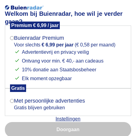
Welkom bij Buienradar, hoe wil je verder
gaan?
Premium € 6,99 / jaar
Mogen we je locatie gebruiken voor het
Stel hier je favoriete skigebied of wintersportplaats in en
weer?
bekijk de actuele skicondities.
Buienradar Premium
Voor slechts
€ 6,99 per jaar
(€ 0,58 per maand)
Advertentievrij en privacy veilig
Sneeuwradar
Ontvang voor min. € 40,- aan cadeaus
Indien je hier nog geen akkoord op hebt gegeven,
verschijnt er zo een pop-up uit je browser waarin
10% donatie aan Staatsbosbeheer
deze toestemming gevraagd wordt.
Elk moment opzegbaar
-3 uur
+3 uur
Gratis
Is goed, toon de popup
14:00
Met persoonlijke advertenties
Gratis blijven gebruiken
Instellingen
Nu niet, misschien later
Doorgaan
Gebruik je Safari en wil je niet elke dag deze pop-up zien?