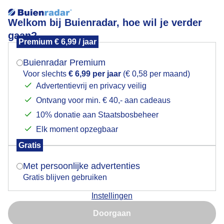
Welkom bij Buienradar, hoe wil je verder
gaan?
Premium € 6,99 / jaar
Mogen we je locatie gebruiken voor het
weer?
Buienradar Premium
Voor slechts
€ 6,99 per jaar
(€ 0,58 per maand)
Advertentievrij en privacy veilig
Over Buienradar
Ontvang voor min. € 40,- aan cadeaus
Indien je hier nog geen akkoord op hebt gegeven,
verschijnt er zo een pop-up uit je browser waarin
10% donatie aan Staatsbosbeheer
deze toestemming gevraagd wordt.
Bedrijfsgegevens
Elk moment opzegbaar
Veelgestelde vragen
Gratis
Is goed, toon de popup
Contact
Met persoonlijke advertenties
Toegankelijkheid
Gratis blijven gebruiken
Gebruikersvoorwaarden
Instellingen
Nu niet, misschien later
Adverteren
Doorgaan
Gebruik je Safari en wil je niet elke dag deze pop-up zien?