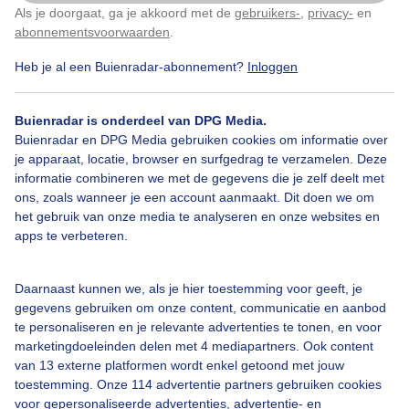
Buienradar Team
Als je doorgaat, ga je akkoord met de
gebruikers-
,
privacy-
en
Klik
hier
om dit aan te passen
abonnementsvoorwaarden
.
Privacy beleid
Heb je al een Buienradar-abonnement?
Inloggen
Cookie beleid
Privacy instellingen
Buienradar is onderdeel van DPG Media.
Gratis weerdata
Buienradar en DPG Media gebruiken cookies om informatie over
je apparaat, locatie, browser en surfgedrag te verzamelen. Deze
@BuienradarNL
informatie combineren we met de gegevens die je zelf deelt met
ons, zoals wanneer je een account aanmaakt. Dit doen we om
Buienradar
het gebruik van onze media te analyseren en onze websites en
apps te verbeteren.
Buienradar
Daarnaast kunnen we, als je hier toestemming voor geeft, je
gegevens gebruiken om onze content, communicatie en aanbod
te personaliseren en je relevante advertenties te tonen, en voor
marketingdoeleinden delen met 4 mediapartners. Ook content
van 13 externe platformen wordt enkel getoond met jouw
© 2006 - 2026 RTL Nederland. Alle rechten voorbehouden. Geen tekst-
toestemming. Onze 114 advertentie partners gebruiken cookies
en datamining.
voor gepersonaliseerde advertenties, advertentie- en