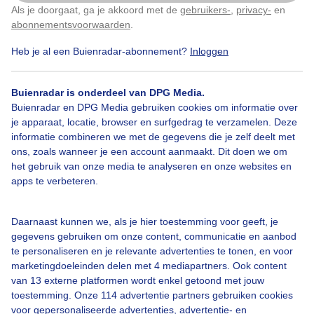
Als je doorgaat, ga je akkoord met de
gebruikers-
,
privacy-
en
Klik
hier
om dit aan te passen
abonnementsvoorwaarden
.
Heb je al een Buienradar-abonnement?
Inloggen
Over Buienradar
Buienradar is onderdeel van DPG Media.
Bedrijfsgegevens
Buienradar en DPG Media gebruiken cookies om informatie over
Veelgestelde vragen
je apparaat, locatie, browser en surfgedrag te verzamelen. Deze
informatie combineren we met de gegevens die je zelf deelt met
Contact
ons, zoals wanneer je een account aanmaakt. Dit doen we om
het gebruik van onze media te analyseren en onze websites en
Toegankelijkheid
apps te verbeteren.
Gebruikersvoorwaarden
Adverteren
Daarnaast kunnen we, als je hier toestemming voor geeft, je
gegevens gebruiken om onze content, communicatie en aanbod
Buienradar Team
te personaliseren en je relevante advertenties te tonen, en voor
Privacy beleid
marketingdoeleinden delen met 4 mediapartners. Ook content
van 13 externe platformen wordt enkel getoond met jouw
Cookie beleid
toestemming. Onze 114 advertentie partners gebruiken cookies
voor gepersonaliseerde advertenties, advertentie- en
Privacy instellingen