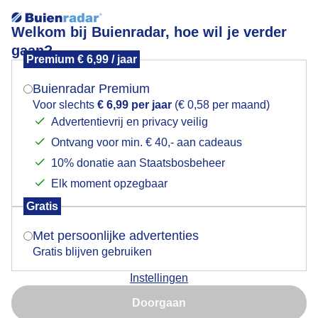
Welkom bij Buienradar, hoe wil je verder
gaan?
Premium € 6,99 / jaar
Mogen we je locatie gebruiken voor het
frissewind
weer?
Buienradar Premium
Voor slechts
€ 6,99 per jaar
(€ 0,58 per maand)
Advertentievrij en privacy veilig
Ontvang voor min. € 40,- aan cadeaus
Indien je hier nog geen akkoord op hebt gegeven,
verschijnt er zo een pop-up uit je browser waarin
10% donatie aan Staatsbosbeheer
Een moment geduld aub...
deze toestemming gevraagd wordt.
Elk moment opzegbaar
Populaire categorieën
Gratis
Is goed, toon de popup
Met persoonlijke advertenties
Lente
Gratis blijven gebruiken
Zomer
Instellingen
Herfst
Nu niet, misschien later
Doorgaan
Gebruik je Safari en wil je niet elke dag deze pop-up zien?