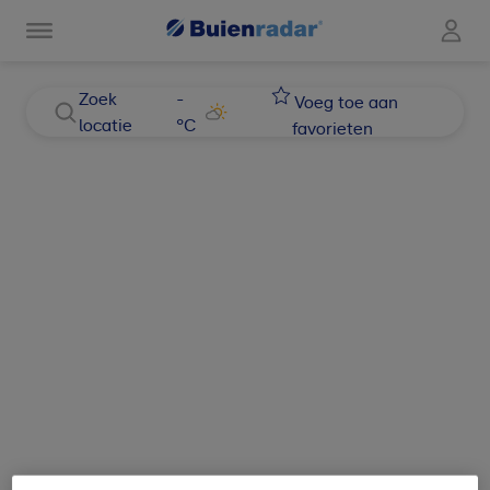
Zoek
-
Voeg toe aan
locatie
°C
favorieten