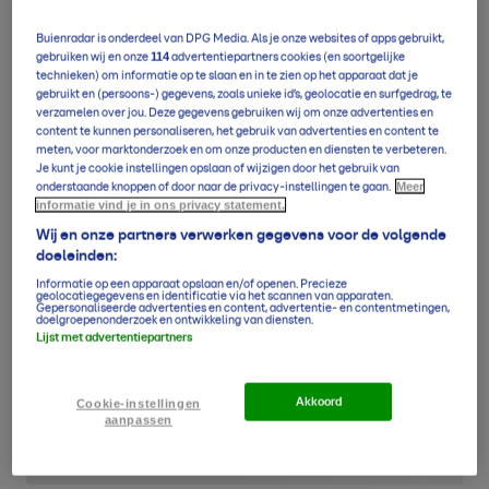
Buienradar is onderdeel van DPG Media. Als je onze websites of apps gebruikt,
114
gebruiken wij en onze
advertentiepartners cookies (en soortgelijke
technieken) om informatie op te slaan en in te zien op het apparaat dat je
gebruikt en (persoons-) gegevens, zoals unieke id’s, geolocatie en surfgedrag, te
verzamelen over jou. Deze gegevens gebruiken wij om onze advertenties en
content te kunnen personaliseren, het gebruik van advertenties en content te
meten, voor marktonderzoek en om onze producten en diensten te verbeteren.
Je kunt je cookie instellingen opslaan of wijzigen door het gebruik van
Meer
onderstaande knoppen of door naar de privacy-instellingen te gaan.
informatie vind je in ons privacy statement.
Wij en onze partners verwerken gegevens voor de volgende
doeleinden:
Informatie op een apparaat opslaan en/of openen. Precieze
geolocatiegegevens en identificatie via het scannen van apparaten.
Gepersonaliseerde advertenties en content, advertentie- en contentmetingen,
doelgroepenonderzoek en ontwikkeling van diensten.
Lijst met advertentiepartners
Akkoord
Cookie-instellingen
aanpassen