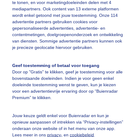
te tonen, en voor marketingdoeleinden delen met 4
mediapartners. Ook content van 13 externe platformen
onovergotenenstrakblauwelucht
wordt enkel getoond met jouw toestemming. Onze 114
advertentie partners gebruiken cookies voor
gepersonaliseerde advertenties, advertentie- en
ekijk slideshow
contentmetingen, doelgroepenonderzoek en ontwikkeling
van diensten. Sommige advertentie partners kunnen ook
je precieze geolocatie hiervoor gebruiken.
Geef toestemming of betaal voor toegang
Door op "Gratis" te klikken, geef je toestemming voor alle
Een moment geduld
bovenstaande doeleinden. Indien je voor geen enkel
doeleinde toestemming wenst te geven, kun je kiezen
voor een advertentievrije ervaring door op “Buienradar
Premium” te klikken.
uienradar
Mijn weer
Jouw keuze geldt enkel voor Buienradar en kun je
fsgegevens
De Bilt
opnieuw aanpassen of intrekken via “Privacy-instellingen”
stelde vragen
onderaan onze website of in het menu van onze app.
Lees meer in ons
privacy-
en
cookiebeleid
.
t