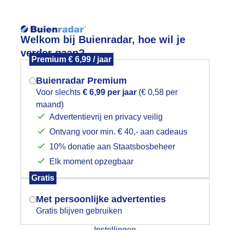
Reisinforma
Welkom bij Buienradar, hoe wil je
verder gaan?
Premium € 6,99 / jaar
Buienradar Premium
Voor slechts
€ 6,99 per jaar
(€ 0,58 per
wijd
Foto en video
Weerzine
maand)
Mogen we je locatie gebruiken voor
Advertentievrij en privacy veilig
het weer?
Zoeken in 
Ontvang voor min. € 40,- aan cadeaus
10% donatie aan Staatsbosbeheer
trak blauwelucht veel zon
Elk moment opzegbaar
Indien je hier nog geen akkoord op hebt
Gratis
gegeven, verschijnt er zo een pop-up uit
je browser waarin deze toestemming
Met persoonlijke advertenties
gevraagd wordt.
Gratis blijven gebruiken
Instellingen