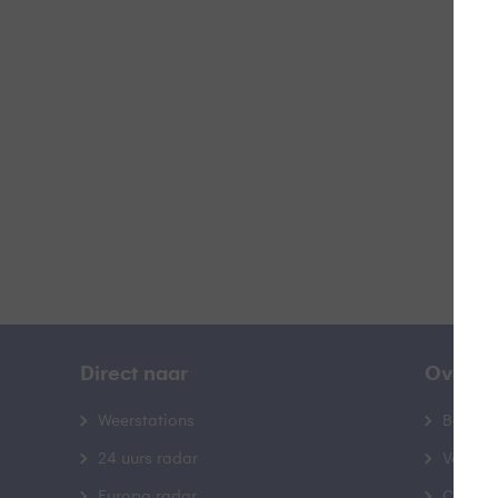
Z
B
Direct naar
Over B
Weerstations
Bedrij
24 uurs radar
Veelge
Europa radar
Contac