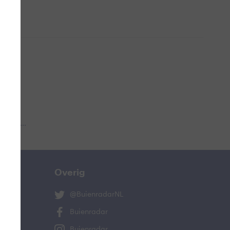
 aub...
Overig
@BuienradarNL
Buienradar
Buienradar