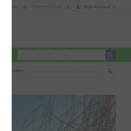
tie:
Files
| Treinmeldingen
Mijn Account
0
9
foto & video: