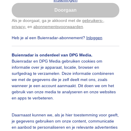
Is goed, toon de popup
Doorgaan
Nu niet, misschien later
Als je doorgaat, ga je akkoord met de
gebruikers-
,
privacy-
en
abonnementsvoorwaarden
.
Gebruik je Safari en wil je niet elke dag deze pop-up
zien?
Heb je al een Buienradar-abonnement?
Inloggen
Klik
hier
om dit aan te passen
Buienradar is onderdeel van DPG Media.
Buienradar en DPG Media gebruiken cookies om
informatie over je apparaat, locatie, browser en
surfgedrag te verzamelen. Deze informatie combineren
we met de gegevens die je zelf deelt met ons, zoals
wanneer je een account aanmaakt. Dit doen we om het
gebruik van onze media te analyseren en onze websites
en apps te verbeteren.
ak blauwelucht veel zon
Daarnaast kunnen we, als je hier toestemming voor geeft,
je gegevens gebruiken om onze content, communicatie
r: ria brasser
Gemaakt: 18-03-2025, 50x bekeken
en aanbod te personaliseren en je relevante advertenties