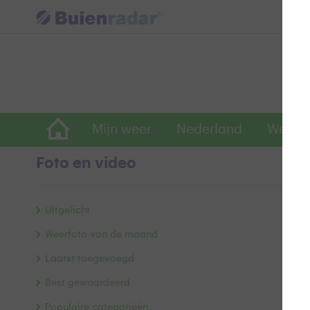
Mijn weer
Nederland
Wereld
Foto en video
S
Uitgelicht
Weerfoto van de maand
Laatst toegevoegd
Best gewaardeerd
Populaire categorieën