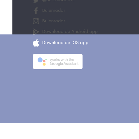
Buienradar
Buienradar
Download de Android app
Download de iOS app