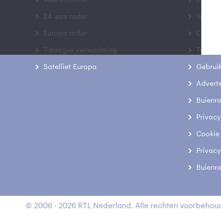
24 uurs radar
Veelge
Europa radar
Contac
7-daagse verwachting
Toegank
Satelliet Europa
Gebrui
Advert
Buienr
Privacy
Cookie
Privacy
Buienr
© 2006 - 2026 RTL Nederland. Alle rechten voorbehoud