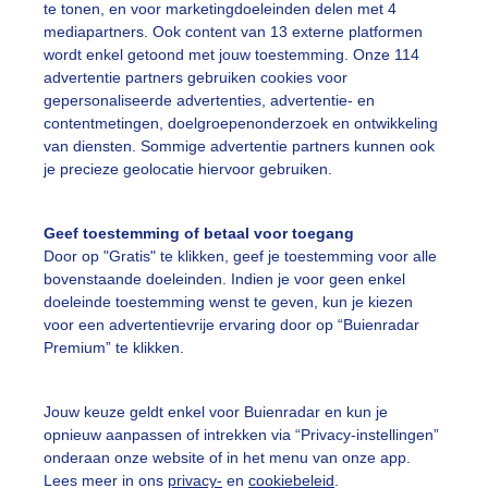
te tonen, en voor marketingdoeleinden delen met 4
mediapartners. Ook content van 13 externe platformen
wordt enkel getoond met jouw toestemming. Onze 114
advertentie partners gebruiken cookies voor
gepersonaliseerde advertenties, advertentie- en
contentmetingen, doelgroepenonderzoek en ontwikkeling
Legen
van diensten. Sommige advertentie partners kunnen ook
je precieze geolocatie hiervoor gebruiken.
Geef toestemming of betaal voor toegang
17:10
17:20
17:30
17:40
17:50
Door op "Gratis" te klikken, geef je toestemming voor alle
bovenstaande doeleinden. Indien je voor geen enkel
doeleinde toestemming wenst te geven, kun je kiezen
ijk ook
voor een advertentievrije ervaring door op “Buienradar
Premium” te klikken.
ndtemperatuur archief
Jouw keuze geldt enkel voor Buienradar en kun je
opnieuw aanpassen of intrekken via “Privacy-instellingen”
uienradar
Mijn weer
onderaan onze website of in het menu van onze app.
Lees meer in ons
privacy-
en
cookiebeleid
.
fsgegevens
De Bilt