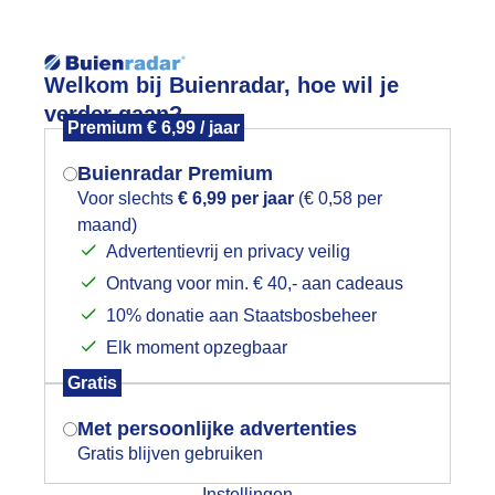
Reisinforma
Welkom bij Buienradar, hoe wil je
verder gaan?
Premium € 6,99 / jaar
Buienradar Premium
Voor slechts
€ 6,99 per jaar
(€ 0,58 per
wijd
Foto en video
Weerzine
maand)
Mogen we je locatie gebruiken voor
Advertentievrij en privacy veilig
het weer?
Ontvang voor min. € 40,- aan cadeaus
10% donatie aan Staatsbosbeheer
ondtemperatuur
Elk moment opzegbaar
Indien je hier nog geen akkoord op hebt
Gratis
gegeven, verschijnt er zo een pop-up uit
uur terug
2 uur terug
3 uur terug
je browser waarin deze toestemming
Met persoonlijke advertenties
gevraagd wordt.
Gratis blijven gebruiken
8:00
Instellingen