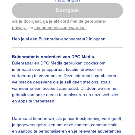
Is goed, toon de popup
Doorgaan
Nu niet, misschien later
Als je doorgaat, ga je akkoord met de
gebruikers-
,
privacy-
en
abonnementsvoorwaarden
.
Gebruik je Safari en wil je niet elke dag deze pop-up
zien?
Heb je al een Buienradar-abonnement?
Inloggen
Klik
hier
om dit aan te passen
Buienradar is onderdeel van DPG Media.
Buienradar en DPG Media gebruiken cookies om
informatie over je apparaat, locatie, browser en
surfgedrag te verzamelen. Deze informatie combineren
we met de gegevens die je zelf deelt met ons, zoals
wanneer je een account aanmaakt. Dit doen we om het
gebruik van onze media te analyseren en onze websites
en apps te verbeteren.
Daarnaast kunnen we, als je hier toestemming voor geeft,
je gegevens gebruiken om onze content, communicatie
en aanbod te personaliseren en je relevante advertenties