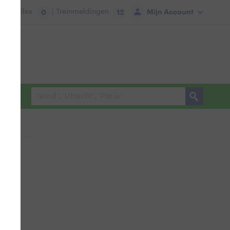
tie:
Files
| Treinmeldingen
Mijn Account
0
12