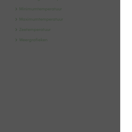
Minimumtemperatuur
Maximumtemperatuur
Zeetemperatuur
Weergrafieken