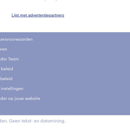
stelde vragen
Lijst met advertentiepartners
t
elijkheid
kersvoorwaarden
eren
adar Team
 beleid
 beleid
 instellingen
adar op jouw website
en. Geen tekst- en datamining.