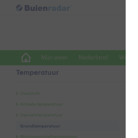
Mijn weer
Nederland
Wereld
Temperatuur
Gr
Overzicht
Actuele temperatuur
1 
Gevoelstemperatuur
Grondtemperatuur
1
Minimumgrondtemperatuur