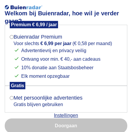
Welkom bij Buienradar, hoe wil je verder
gaan?
Premium € 6,99 / jaar
Mogen we je locatie gebruiken voor het
zandsculpturen
weer?
Buienradar Premium
Voor slechts
€ 6,99 per jaar
(€ 0,58 per maand)
Advertentievrij en privacy veilig
Ontvang voor min. € 40,- aan cadeaus
Indien je hier nog geen akkoord op hebt gegeven,
verschijnt er zo een pop-up uit je browser waarin
10% donatie aan Staatsbosbeheer
Een moment geduld aub...
deze toestemming gevraagd wordt.
Elk moment opzegbaar
Populaire categorieën
Gratis
Is goed, toon de popup
Met persoonlijke advertenties
Lente
Gratis blijven gebruiken
Zomer
Instellingen
Herfst
Nu niet, misschien later
Doorgaan
Gebruik je Safari en wil je niet elke dag deze pop-up zien?