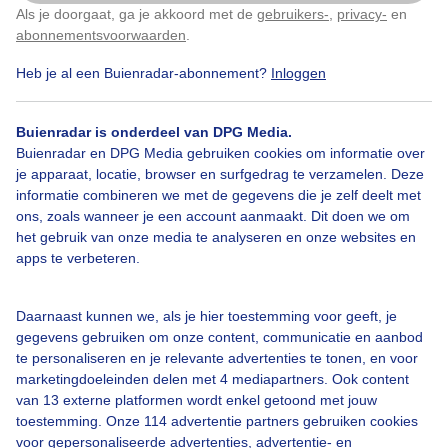
Als je doorgaat, ga je akkoord met de
gebruikers-
,
privacy-
en
Klik
hier
om dit aan te passen
abonnementsvoorwaarden
.
Heb je al een Buienradar-abonnement?
Inloggen
Over Buienradar
Buienradar is onderdeel van DPG Media.
Bedrijfsgegevens
Buienradar en DPG Media gebruiken cookies om informatie over
Veelgestelde vragen
je apparaat, locatie, browser en surfgedrag te verzamelen. Deze
informatie combineren we met de gegevens die je zelf deelt met
Contact
ons, zoals wanneer je een account aanmaakt. Dit doen we om
het gebruik van onze media te analyseren en onze websites en
Toegankelijkheid
apps te verbeteren.
Gebruikersvoorwaarden
Adverteren
Daarnaast kunnen we, als je hier toestemming voor geeft, je
gegevens gebruiken om onze content, communicatie en aanbod
Buienradar Team
te personaliseren en je relevante advertenties te tonen, en voor
Privacy beleid
marketingdoeleinden delen met 4 mediapartners. Ook content
van 13 externe platformen wordt enkel getoond met jouw
Cookie beleid
toestemming. Onze 114 advertentie partners gebruiken cookies
voor gepersonaliseerde advertenties, advertentie- en
Privacy instellingen