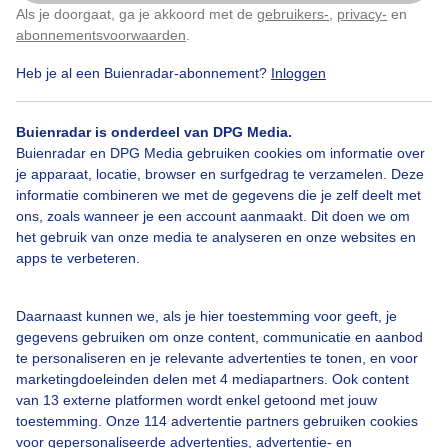
Heppeneert- zandsculpturen.
Als je doorgaat, ga je akkoord met de
gebruikers-
,
privacy-
en
Klik
hier
om dit aan te passen
abonnementsvoorwaarden
.
Door: Roos Vaessen
Gemaakt: 21-08-2023, 188x bekeken
Heb je al een Buienradar-abonnement?
Inloggen
1
Buienradar is onderdeel van DPG Media.
Buienradar en DPG Media gebruiken cookies om informatie over
Zandsculpturen
#kunst
Zomer
je apparaat, locatie, browser en surfgedrag te verzamelen. Deze
informatie combineren we met de gegevens die je zelf deelt met
ons, zoals wanneer je een account aanmaakt. Dit doen we om
het gebruik van onze media te analyseren en onze websites en
Bekijk slideshow
apps te verbeteren.
Daarnaast kunnen we, als je hier toestemming voor geeft, je
gegevens gebruiken om onze content, communicatie en aanbod
te personaliseren en je relevante advertenties te tonen, en voor
marketingdoeleinden delen met 4 mediapartners. Ook content
Een moment geduld aub...
van 13 externe platformen wordt enkel getoond met jouw
toestemming. Onze 114 advertentie partners gebruiken cookies
voor gepersonaliseerde advertenties, advertentie- en