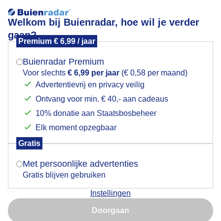
Welkom bij Buienradar, hoe wil je verder
gaan?
Premium € 6,99 / jaar
Mogen we je locatie gebruiken voor het
Kunst in het weiland.
weer?
Buienradar Premium
Voor slechts
€ 6,99 per jaar
(€ 0,58 per maand)
Advertentievrij en privacy veilig
Ontvang voor min. € 40,- aan cadeaus
Indien je hier nog geen akkoord op hebt gegeven,
verschijnt er zo een pop-up uit je browser waarin
10% donatie aan Staatsbosbeheer
deze toestemming gevraagd wordt.
Elk moment opzegbaar
Gratis
Is goed, toon de popup
Met persoonlijke advertenties
Gratis blijven gebruiken
Instellingen
Nu niet, misschien later
Doorgaan
Gebruik je Safari en wil je niet elke dag deze pop-up zien?