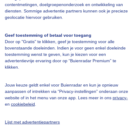
contentmetingen, doelgroepenonderzoek en ontwikkeling van
diensten. Sommige advertentie partners kunnen ook je precieze
geolocatie hiervoor gebruiken.
Over Buienradar
Geef toestemming of betaal voor toegang
Door op "Gratis" te klikken, geef je toestemming voor alle
Bedrijfsgegevens
bovenstaande doeleinden. Indien je voor geen enkel doeleinde
toestemming wenst te geven, kun je kiezen voor een
Veelgestelde vragen
advertentievrije ervaring door op “Buienradar Premium” te
Contact
klikken.
Toegankelijkheid
Jouw keuze geldt enkel voor Buienradar en kun je opnieuw
Gebruikersvoorwaarden
aanpassen of intrekken via “Privacy-instellingen” onderaan onze
Adverteren
website of in het menu van onze app. Lees meer in ons
privacy-
en
cookiebeleid
.
Buienradar Team
Privacy beleid
Lijst met advertentiepartners
Cookie beleid