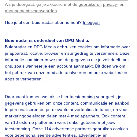
Als je doorgaat, ga je akkoord met de
gebruikers-
,
privacy-
en
Klik
hier
om dit aan te passen
abonnementsvoorwaarden
.
Heb je al een Buienradar-abonnement?
Inloggen
Over Buienradar
Buienradar is onderdeel van DPG Media.
Bedrijfsgegevens
Buienradar en DPG Media gebruiken cookies om informatie over
Veelgestelde vragen
je apparaat, locatie, browser en surfgedrag te verzamelen. Deze
informatie combineren we met de gegevens die je zelf deelt met
Contact
ons, zoals wanneer je een account aanmaakt. Dit doen we om
het gebruik van onze media te analyseren en onze websites en
Toegankelijkheid
apps te verbeteren.
Gebruikersvoorwaarden
Adverteren
Daarnaast kunnen we, als je hier toestemming voor geeft, je
gegevens gebruiken om onze content, communicatie en aanbod
Buienradar Team
te personaliseren en je relevante advertenties te tonen, en voor
Privacy beleid
marketingdoeleinden delen met 4 mediapartners. Ook content
van 13 externe platformen wordt enkel getoond met jouw
Cookie beleid
toestemming. Onze 114 advertentie partners gebruiken cookies
voor gepersonaliseerde advertenties, advertentie- en
Privacy instellingen