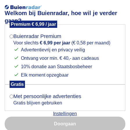
Welkom bij Buienradar, hoe wil je verder
gaan?
Premium € 6,99 / jaar
Mogen we je locatie gebruiken voor het
zonovergotenenwarm
weer?
Buienradar Premium
Voor slechts
€ 6,99 per jaar
(€ 0,58 per maand)
Advertentievrij en privacy veilig
Ontvang voor min. € 40,- aan cadeaus
Indien je hier nog geen akkoord op hebt gegeven,
verschijnt er zo een pop-up uit je browser waarin
10% donatie aan Staatsbosbeheer
Een moment geduld aub...
deze toestemming gevraagd wordt.
Elk moment opzegbaar
Populaire categorieën
Gratis
Is goed, toon de popup
Met persoonlijke advertenties
Lente
Gratis blijven gebruiken
Zomer
Instellingen
Herfst
Nu niet, misschien later
Doorgaan
Gebruik je Safari en wil je niet elke dag deze pop-up zien?