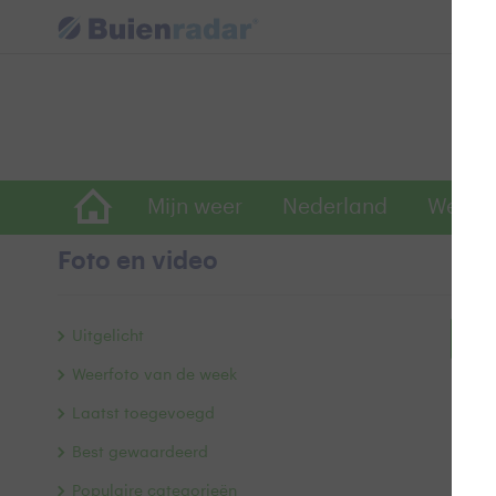
Mijn weer
Nederland
Wereld
Foto en video
Uitgelicht
Bek
Weerfoto van de week
Laatst toegevoegd
Best gewaardeerd
Populaire categorieën