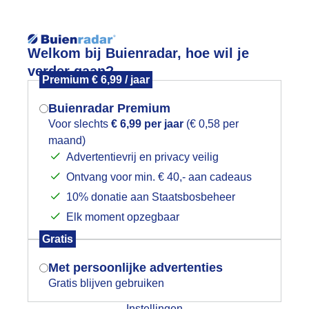
Reisinforma
Welkom bij Buienradar, hoe wil je
verder gaan?
Premium € 6,99 / jaar
Buienradar Premium
Voor slechts
€ 6,99 per jaar
(€ 0,58 per
wijd
Foto en video
Weerzine
maand)
Mogen we je locatie gebruiken voor
Advertentievrij en privacy veilig
het weer?
Zoeken in foto & video:
Ontvang voor min. € 40,- aan cadeaus
10% donatie aan Staatsbosbeheer
ijk slideshow
Elk moment opzegbaar
Indien je hier nog geen akkoord op hebt
Gratis
gegeven, verschijnt er zo een pop-up uit
je browser waarin deze toestemming
Met persoonlijke advertenties
gevraagd wordt.
Gratis blijven gebruiken
Een moment geduld aub...
Instellingen