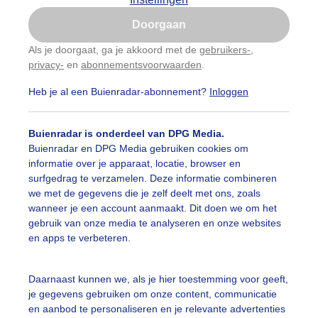
Is goed, toon de popup
Doorgaan
Nu niet, misschien later
categorieën
Als je doorgaat, ga je akkoord met de
gebruikers-
,
privacy-
en
abonnementsvoorwaarden
.
Gebruik je Safari en wil je niet elke dag deze pop-up
auwelucht
##terras
#bewolking
#bewolkt
#blauwel
zien?
Heb je al een Buienradar-abonnement?
Inloggen
Klik
hier
om dit aan te passen
oemen
#boten
#camping
#coderoze
#donkerewolke
Buienradar is onderdeel van DPG Media.
oogte
#duinen
#fietser
#fietsers
#grondmist
#ha
Buienradar en DPG Media gebruiken cookies om
informatie over je apparaat, locatie, browser en
 alle categorieën
te
#hittegolf
#kinderen
#kiters
#kurkdroog
surfgedrag te verzamelen. Deze informatie combineren
we met de gegevens die je zelf deelt met ons, zoals
vendestandbeelden
#maan
#mensen
#mist
#molen
wanneer je een account aanmaakt. Dit doen we om het
uienradar
Mijn weer
gebruik van onze media te analyseren en onze websites
uur
#opklaringen
#paraplu
#parasol
#regenboog
en apps te verbeteren.
fsgegevens
De Bilt
enbui
#regenwolken
#schilders
#sluierbewolking
stelde vragen
Daarnaast kunnen we, als je hier toestemming voor geeft,
je gegevens gebruiken om onze content, communicatie
t
pelwolkjes
#strakblauwe_lucht
#strakblauwelucht
#str
en aanbod te personaliseren en je relevante advertenties