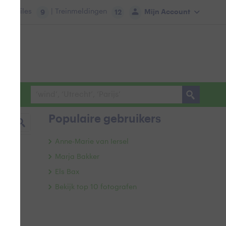
tie:
Files
| Treinmeldingen
Mijn Account
9
12
Populaire gebruikers
Anne-Marie van Iersel
Marja Bakker
Els Bax
Bekijk top 10 fotografen