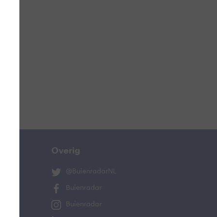
ucht
n
lo
Overig
@BuienradarNL
Buienradar
Buienradar
and