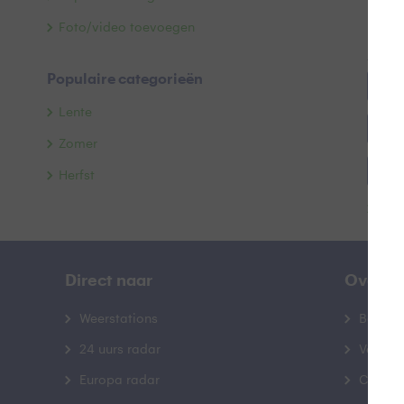
Foto/video toevoegen
Alle 
Populaire categorieën
##bl
Lente
#bl
Zomer
#dre
Herfst
Toon
#gr
#kur
Direct naar
Over B
#mo
Weerstations
Bedrij
#re
24 uurs radar
Veelge
Europa radar
Contac
#slu