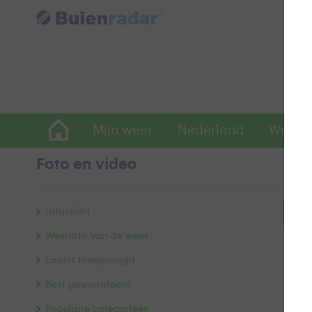
Mijn weer
Nederland
Wereld
Foto en video
Uitgelicht
Bek
Weerfoto van de week
Laatst toegevoegd
Best gewaardeerd
Populaire categorieën