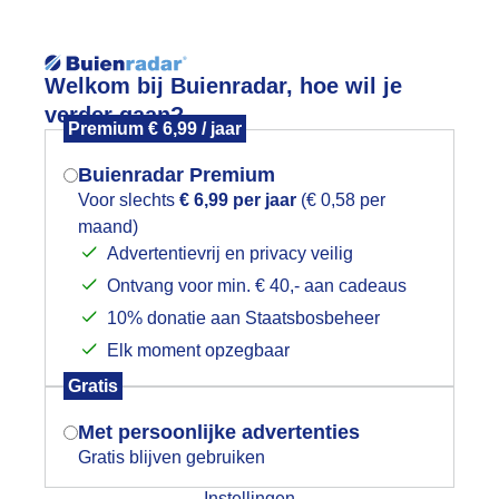
Reisinforma
Welkom bij Buienradar, hoe wil je
verder gaan?
Premium € 6,99 / jaar
Buienradar Premium
Voor slechts
€ 6,99 per jaar
(€ 0,58 per
wijd
Foto en video
Weerzine
maand)
Mogen we je locatie gebruiken voor
Advertentievrij en privacy veilig
het weer?
Zoeken in foto & video:
Ontvang voor min. € 40,- aan cadeaus
10% donatie aan Staatsbosbeheer
ijk slideshow
Elk moment opzegbaar
Indien je hier nog geen akkoord op hebt
Gratis
gegeven, verschijnt er zo een pop-up uit
je browser waarin deze toestemming
Met persoonlijke advertenties
gevraagd wordt.
Gratis blijven gebruiken
Een moment geduld aub...
Instellingen