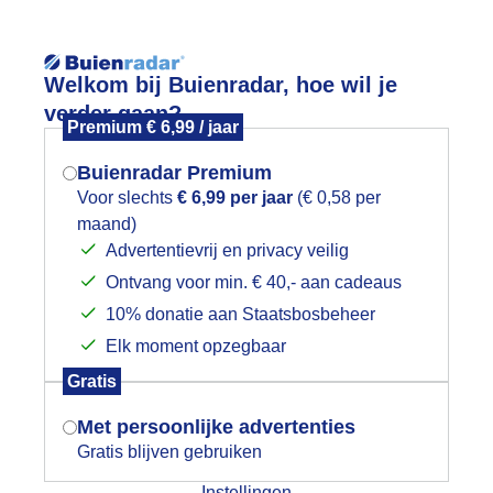
Reisinforma
Welkom bij Buienradar, hoe wil je
verder gaan?
Premium € 6,99 / jaar
Buienradar Premium
Voor slechts
€ 6,99 per jaar
(€ 0,58 per
wijd
Foto en video
Weerzine
maand)
Mogen we je locatie gebruiken voor
Advertentievrij en privacy veilig
het weer?
Zoeken in 
Ontvang voor min. € 40,- aan cadeaus
10% donatie aan Staatsbosbeheer
enstijd
Elk moment opzegbaar
Indien je hier nog geen akkoord op hebt
Gratis
gegeven, verschijnt er zo een pop-up uit
je browser waarin deze toestemming
Met persoonlijke advertenties
gevraagd wordt.
Gratis blijven gebruiken
Instellingen