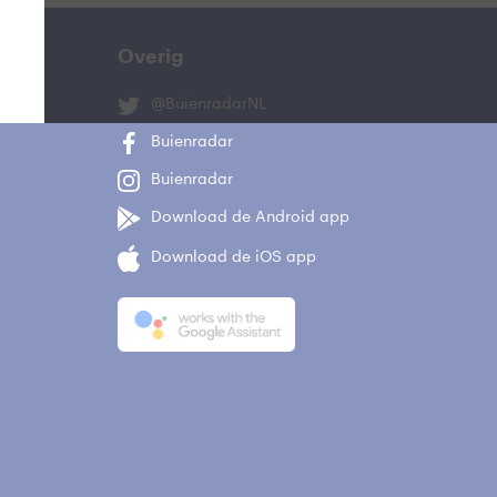
Overig
@BuienradarNL
Buienradar
Buienradar
Download de Android app
Download de iOS app