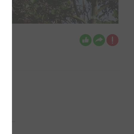
 aub...