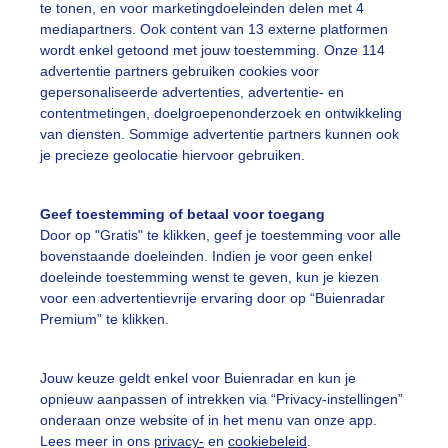
te tonen, en voor marketingdoeleinden delen met 4
mediapartners. Ook content van 13 externe platformen
wordt enkel getoond met jouw toestemming. Onze 114
advertentie partners gebruiken cookies voor
gepersonaliseerde advertenties, advertentie- en
uist
contentmetingen, doelgroepenonderzoek en ontwikkeling
van diensten. Sommige advertentie partners kunnen ook
r: Dilia van Zon
Gemaakt: 11-05-2026, 59x bekeken
je precieze geolocatie hiervoor gebruiken.
oievaars
Ooievaarsnest
Geef toestemming of betaal voor toegang
Door op "Gratis" te klikken, geef je toestemming voor alle
bovenstaande doeleinden. Indien je voor geen enkel
ekijk slideshow
doeleinde toestemming wenst te geven, kun je kiezen
voor een advertentievrije ervaring door op “Buienradar
Premium” te klikken.
Jouw keuze geldt enkel voor Buienradar en kun je
opnieuw aanpassen of intrekken via “Privacy-instellingen”
Een moment geduld
onderaan onze website of in het menu van onze app.
Lees meer in ons
privacy-
en
cookiebeleid
.