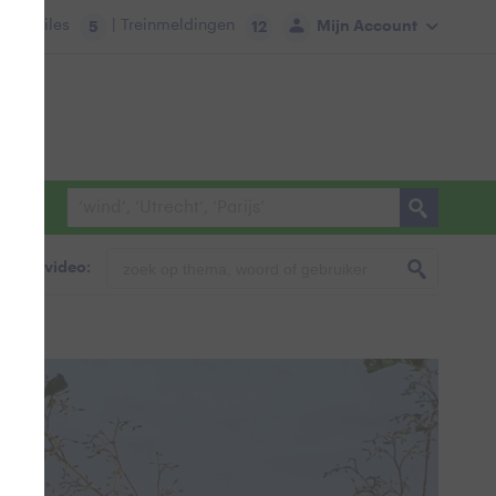
tie:
Files
| Treinmeldingen
Mijn Account
5
12
foto & video: