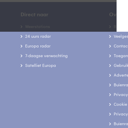
Direct naar
Over B
Weerstations
Bedrij
24 uurs radar
Veelge
Europa radar
Contac
7-daagse verwachting
Toegank
Satelliet Europa
Gebrui
Advert
Buienr
Privacy
Cookie
Privacy
Buienr