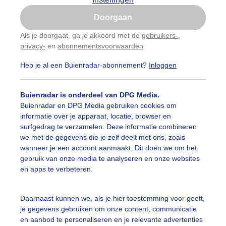
Is goed, toon de popup
Doorgaan
Nu niet, misschien later
Als je doorgaat, ga je akkoord met de
gebruikers-
,
privacy-
en
abonnementsvoorwaarden
.
Gebruik je Safari en wil je niet elke dag deze pop-up
zien?
Heb je al een Buienradar-abonnement?
Inloggen
Klik
hier
om dit aan te passen
Buienradar is onderdeel van DPG Media.
Buienradar en DPG Media gebruiken cookies om
informatie over je apparaat, locatie, browser en
surfgedrag te verzamelen. Deze informatie combineren
we met de gegevens die je zelf deelt met ons, zoals
wanneer je een account aanmaakt. Dit doen we om het
gebruik van onze media te analyseren en onze websites
en apps te verbeteren.
Daarnaast kunnen we, als je hier toestemming voor geeft,
je gegevens gebruiken om onze content, communicatie
en aanbod te personaliseren en je relevante advertenties