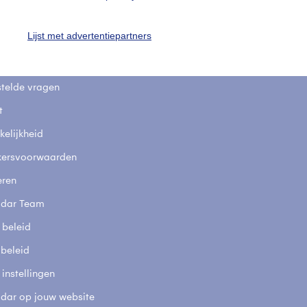
uienradar
Mijn weer
Lijst met advertentiepartners
fsgegevens
De Bilt
stelde vragen
t
elijkheid
kersvoorwaarden
eren
adar Team
 beleid
 beleid
 instellingen
adar op jouw website