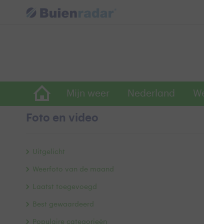
Mijn weer
Nederland
Wereld
Foto en video
Et
Uitgelicht
Weerfoto van de maand
Laatst toegevoegd
Best gewaardeerd
Populaire categorieën