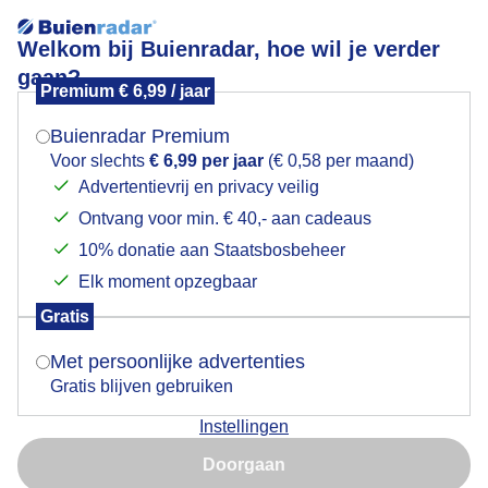
Welkom bij Buienradar, hoe wil je verder
gaan?
Premium € 6,99 / jaar
Mogen we je locatie gebruiken voor het
Lees meer.
weer?
Buienradar Premium
motregendruppels
Voor slechts
€ 6,99 per jaar
(€ 0,58 per maand)
Advertentievrij en privacy veilig
Ontvang voor min. € 40,- aan cadeaus
Indien je hier nog geen akkoord op hebt gegeven,
verschijnt er zo een pop-up uit je browser waarin
10% donatie aan Staatsbosbeheer
deze toestemming gevraagd wordt.
Elk moment opzegbaar
Een moment geduld aub...
Gratis
Is goed, toon de popup
Met persoonlijke advertenties
Populaire categorieën
Gratis blijven gebruiken
Lente
Instellingen
Nu niet, misschien later
Zomer
Doorgaan
Herfst
Gebruik je Safari en wil je niet elke dag deze pop-up zien?