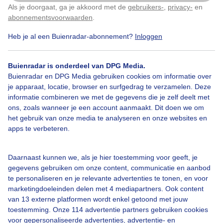
Als je doorgaat, ga je akkoord met de
gebruikers-
,
privacy-
en
Klik
hier
om dit aan te passen
abonnementsvoorwaarden
.
Heb je al een Buienradar-abonnement?
Inloggen
Over Buienradar
Buienradar is onderdeel van DPG Media.
Buienradar en DPG Media gebruiken cookies om informatie over
je apparaat, locatie, browser en surfgedrag te verzamelen. Deze
Bedrijfsgegevens
informatie combineren we met de gegevens die je zelf deelt met
ons, zoals wanneer je een account aanmaakt. Dit doen we om
Veelgestelde vragen
het gebruik van onze media te analyseren en onze websites en
Contact
apps te verbeteren.
Toegankelijkheid
Daarnaast kunnen we, als je hier toestemming voor geeft, je
Gebruikersvoorwaarden
gegevens gebruiken om onze content, communicatie en aanbod
Adverteren
te personaliseren en je relevante advertenties te tonen, en voor
marketingdoeleinden delen met 4 mediapartners. Ook content
Buienradar Team
van 13 externe platformen wordt enkel getoond met jouw
Privacy beleid
toestemming. Onze 114 advertentie partners gebruiken cookies
voor gepersonaliseerde advertenties, advertentie- en