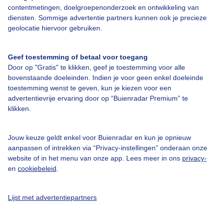
contentmetingen, doelgroepenonderzoek en ontwikkeling van
diensten. Sommige advertentie partners kunnen ook je precieze
geolocatie hiervoor gebruiken.
Over Buienradar
Geef toestemming of betaal voor toegang
Door op "Gratis" te klikken, geef je toestemming voor alle
Bedrijfsgegevens
bovenstaande doeleinden. Indien je voor geen enkel doeleinde
toestemming wenst te geven, kun je kiezen voor een
Veelgestelde vragen
advertentievrije ervaring door op “Buienradar Premium” te
Contact
klikken.
Toegankelijkheid
Jouw keuze geldt enkel voor Buienradar en kun je opnieuw
Gebruikersvoorwaarden
aanpassen of intrekken via “Privacy-instellingen” onderaan onze
Adverteren
website of in het menu van onze app. Lees meer in ons
privacy-
en
cookiebeleid
.
Buienradar Team
Privacy beleid
Lijst met advertentiepartners
Cookie beleid