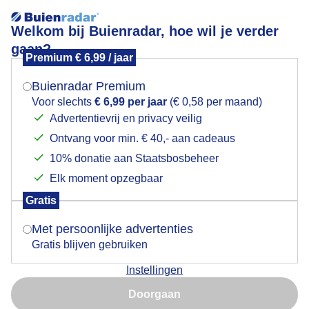
Welkom bij Buienradar, hoe wil je verder
gaan?
Premium € 6,99 / jaar
Mogen we je locatie gebruiken voor het
Motregendruppels op de autoruit
weer?
Buienradar Premium
Voor slechts
€ 6,99 per jaar
(€ 0,58 per maand)
Advertentievrij en privacy veilig
Ontvang voor min. € 40,- aan cadeaus
Indien je hier nog geen akkoord op hebt gegeven,
verschijnt er zo een pop-up uit je browser waarin
10% donatie aan Staatsbosbeheer
deze toestemming gevraagd wordt.
Elk moment opzegbaar
Gratis
Is goed, toon de popup
Met persoonlijke advertenties
Gratis blijven gebruiken
Instellingen
Nu niet, misschien later
Doorgaan
Gebruik je Safari en wil je niet elke dag deze pop-up zien?