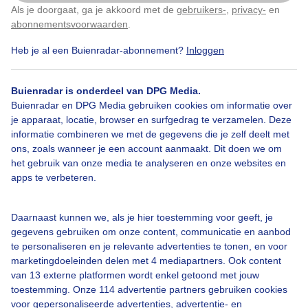
Kats, Zeeland
Als je doorgaat, ga je akkoord met de
gebruikers-
,
privacy-
en
Klik
hier
om dit aan te passen
abonnementsvoorwaarden
.
Door: Geeske Harkema
Gemaakt: 10-06-2025, 184x bekeken
Heb je al een Buienradar-abonnement?
Inloggen
1
Buienradar is onderdeel van DPG Media.
Buienradar en DPG Media gebruiken cookies om informatie over
Motregendruppels
Autoruit
je apparaat, locatie, browser en surfgedrag te verzamelen. Deze
informatie combineren we met de gegevens die je zelf deelt met
ons, zoals wanneer je een account aanmaakt. Dit doen we om
het gebruik van onze media te analyseren en onze websites en
Bekijk slideshow
apps te verbeteren.
Daarnaast kunnen we, als je hier toestemming voor geeft, je
gegevens gebruiken om onze content, communicatie en aanbod
te personaliseren en je relevante advertenties te tonen, en voor
marketingdoeleinden delen met 4 mediapartners. Ook content
Een moment geduld aub...
van 13 externe platformen wordt enkel getoond met jouw
toestemming. Onze 114 advertentie partners gebruiken cookies
voor gepersonaliseerde advertenties, advertentie- en