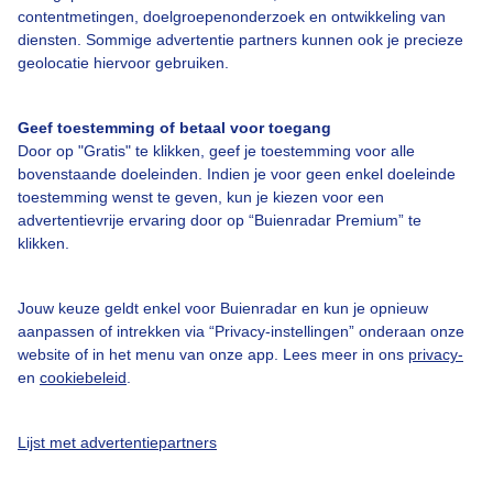
contentmetingen, doelgroepenonderzoek en ontwikkeling van
diensten. Sommige advertentie partners kunnen ook je precieze
geolocatie hiervoor gebruiken.
Over Buienradar
Geef toestemming of betaal voor toegang
Door op "Gratis" te klikken, geef je toestemming voor alle
Bedrijfsgegevens
bovenstaande doeleinden. Indien je voor geen enkel doeleinde
toestemming wenst te geven, kun je kiezen voor een
Veelgestelde vragen
advertentievrije ervaring door op “Buienradar Premium” te
Contact
klikken.
Toegankelijkheid
Jouw keuze geldt enkel voor Buienradar en kun je opnieuw
Gebruikersvoorwaarden
aanpassen of intrekken via “Privacy-instellingen” onderaan onze
Adverteren
website of in het menu van onze app. Lees meer in ons
privacy-
en
cookiebeleid
.
Buienradar Team
Privacy beleid
Lijst met advertentiepartners
Cookie beleid