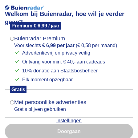
Welkom bij Buienradar, hoe wil je verder
gaan?
Premium € 6,99 / jaar
Mogen we je locatie gebruiken voor het
Motregen en veel wind
weer?
Buienradar Premium
Voor slechts
€ 6,99 per jaar
(€ 0,58 per maand)
Advertentievrij en privacy veilig
Ontvang voor min. € 40,- aan cadeaus
Indien je hier nog geen akkoord op hebt gegeven,
verschijnt er zo een pop-up uit je browser waarin
10% donatie aan Staatsbosbeheer
deze toestemming gevraagd wordt.
Elk moment opzegbaar
Gratis
Is goed, toon de popup
Met persoonlijke advertenties
Gratis blijven gebruiken
Instellingen
Nu niet, misschien later
Doorgaan
Gebruik je Safari en wil je niet elke dag deze pop-up zien?