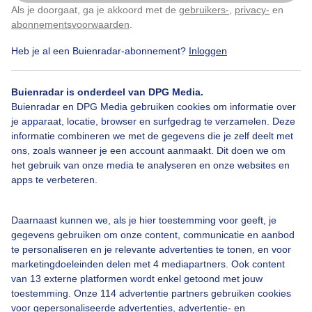
Colijnsplaat, Zeeland
Als je doorgaat, ga je akkoord met de
gebruikers-
,
privacy-
en
Klik
hier
om dit aan te passen
abonnementsvoorwaarden
.
Door: Geeske Harkema
Gemaakt: 10-06-2025, 178x bekeken
Heb je al een Buienradar-abonnement?
Inloggen
1
Buienradar is onderdeel van DPG Media.
Buienradar en DPG Media gebruiken cookies om informatie over
Motregendruppels
Autoruit
je apparaat, locatie, browser en surfgedrag te verzamelen. Deze
informatie combineren we met de gegevens die je zelf deelt met
ons, zoals wanneer je een account aanmaakt. Dit doen we om
het gebruik van onze media te analyseren en onze websites en
Bekijk slideshow
apps te verbeteren.
Daarnaast kunnen we, als je hier toestemming voor geeft, je
gegevens gebruiken om onze content, communicatie en aanbod
te personaliseren en je relevante advertenties te tonen, en voor
marketingdoeleinden delen met 4 mediapartners. Ook content
Een moment geduld aub...
van 13 externe platformen wordt enkel getoond met jouw
toestemming. Onze 114 advertentie partners gebruiken cookies
voor gepersonaliseerde advertenties, advertentie- en