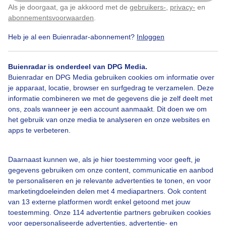
Als je doorgaat, ga je akkoord met de
gebruikers-
,
privacy-
en
Klik
hier
om dit aan te passen
abonnementsvoorwaarden
.
Heb je al een Buienradar-abonnement?
Inloggen
Over Buienradar
Buienradar is onderdeel van DPG Media.
Buienradar en DPG Media gebruiken cookies om informatie over
je apparaat, locatie, browser en surfgedrag te verzamelen. Deze
Bedrijfsgegevens
informatie combineren we met de gegevens die je zelf deelt met
ons, zoals wanneer je een account aanmaakt. Dit doen we om
Veelgestelde vragen
het gebruik van onze media te analyseren en onze websites en
Contact
apps te verbeteren.
Toegankelijkheid
Daarnaast kunnen we, als je hier toestemming voor geeft, je
Gebruikersvoorwaarden
gegevens gebruiken om onze content, communicatie en aanbod
Adverteren
te personaliseren en je relevante advertenties te tonen, en voor
marketingdoeleinden delen met 4 mediapartners. Ook content
Buienradar Team
van 13 externe platformen wordt enkel getoond met jouw
Privacy beleid
toestemming. Onze 114 advertentie partners gebruiken cookies
voor gepersonaliseerde advertenties, advertentie- en