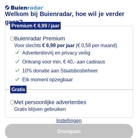
Welkom bij Buienradar, hoe wil je verder
gaan?
Premium € 6,99 / jaar
Mogen we je locatie gebruiken voor het
Lees meer.
weer?
Buienradar Premium
zonnigenrustigweer
Voor slechts
€ 6,99 per jaar
(€ 0,58 per maand)
Advertentievrij en privacy veilig
Ontvang voor min. € 40,- aan cadeaus
Indien je hier nog geen akkoord op hebt gegeven,
verschijnt er zo een pop-up uit je browser waarin
10% donatie aan Staatsbosbeheer
deze toestemming gevraagd wordt.
Elk moment opzegbaar
Een moment geduld aub...
Gratis
Is goed, toon de popup
Met persoonlijke advertenties
Populaire categorieën
Gratis blijven gebruiken
Lente
Instellingen
Nu niet, misschien later
Zomer
Doorgaan
Herfst
Gebruik je Safari en wil je niet elke dag deze pop-up zien?