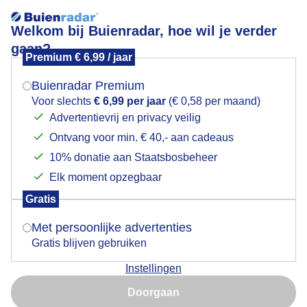
Welkom bij Buienradar, hoe wil je verder
gaan?
Premium € 6,99 / jaar
Mogen we je locatie gebruiken voor het
Morgenzon.
weer?
Buienradar Premium
Voor slechts
€ 6,99 per jaar
(€ 0,58 per maand)
Advertentievrij en privacy veilig
Ontvang voor min. € 40,- aan cadeaus
Indien je hier nog geen akkoord op hebt gegeven,
verschijnt er zo een pop-up uit je browser waarin
10% donatie aan Staatsbosbeheer
deze toestemming gevraagd wordt.
Elk moment opzegbaar
Gratis
Is goed, toon de popup
Met persoonlijke advertenties
Gratis blijven gebruiken
Zonnig en rustig winterweer.
Instellingen
Nu niet, misschien later
Door: Adri Joosse
Gemaakt: 14-01-2026, 42x bekeken
Doorgaan
Gebruik je Safari en wil je niet elke dag deze pop-up zien?