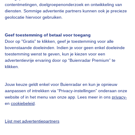
contentmetingen, doelgroepenonderzoek en ontwikkeling van
diensten. Sommige advertentie partners kunnen ook je precieze
Bedrijfsgegevens
geolocatie hiervoor gebruiken.
Veelgestelde vragen
Geef toestemming of betaal voor toegang
Contact
Door op "Gratis" te klikken, geef je toestemming voor alle
Toegankelijkheid
bovenstaande doeleinden. Indien je voor geen enkel doeleinde
toestemming wenst te geven, kun je kiezen voor een
Gebruikersvoorwaarden
advertentievrije ervaring door op “Buienradar Premium” te
klikken.
Adverteren
Buienradar Team
Jouw keuze geldt enkel voor Buienradar en kun je opnieuw
Privacy beleid
aanpassen of intrekken via “Privacy-instellingen” onderaan onze
website of in het menu van onze app. Lees meer in ons
privacy-
Cookie beleid
en
cookiebeleid
.
Privacy instellingen
Gratis weerdata
Lijst met advertentiepartners
@BuienradarNL