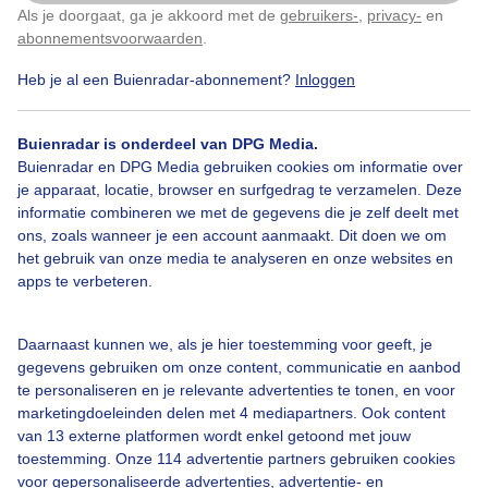
Als je doorgaat, ga je akkoord met de
gebruikers-
,
privacy-
en
Klik
hier
om dit aan te passen
abonnementsvoorwaarden
.
Heb je al een Buienradar-abonnement?
Inloggen
Zonnigenrustigweer
Buienradar is onderdeel van DPG Media.
Buienradar en DPG Media gebruiken cookies om informatie over
Bekijk slideshow
je apparaat, locatie, browser en surfgedrag te verzamelen. Deze
informatie combineren we met de gegevens die je zelf deelt met
ons, zoals wanneer je een account aanmaakt. Dit doen we om
het gebruik van onze media te analyseren en onze websites en
apps te verbeteren.
Een moment geduld aub...
Daarnaast kunnen we, als je hier toestemming voor geeft, je
gegevens gebruiken om onze content, communicatie en aanbod
te personaliseren en je relevante advertenties te tonen, en voor
marketingdoeleinden delen met 4 mediapartners. Ook content
van 13 externe platformen wordt enkel getoond met jouw
toestemming. Onze 114 advertentie partners gebruiken cookies
voor gepersonaliseerde advertenties, advertentie- en
Over Buienradar